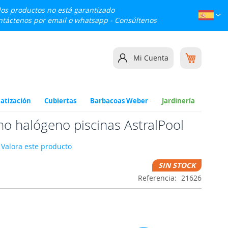
 los productos no está garantizado
Lenguaj
Esp
ontáctenos por email o whatsapp -
Consúltenos
Mi cesta
Mi Cuenta
atización
Cubiertas
Barbacoas Weber
Jardinería
no halógeno piscinas AstralPool
Valora este producto
SIN STOCK
Referencia
21626