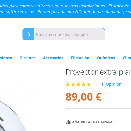
lidos para compras directas en nuestras instalaciones · El stock de
den sufrir retrasos - En temporada alta NO atendemos llamadas, c
miento
Piscinas
Accesorios
Filtración
Químicos
Clim
Proyector extra pla
Valoración:
1
Opinión
100
100
% of
89,00 €
AÑADIR PARA COMPARAR