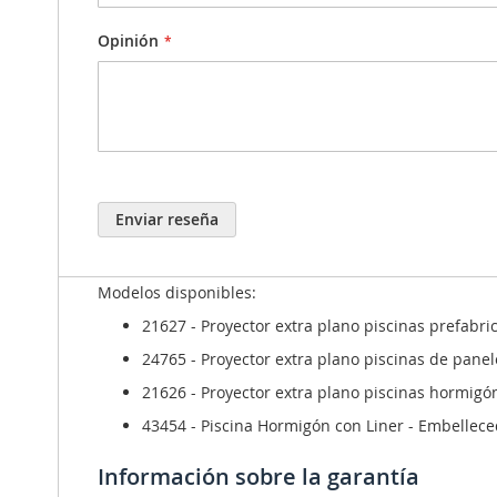
Proyector extra plano halógeno Astr
Opinión
Fabricado con materiales plásticos inalterables.
Color blanco.
No necesita nicho para su instalación, se fija a
Lámpara halena de 100 W y 12 V.
Suministrado sin transformador.
Enviar reseña
Disponible con embellecedor de plástico ABS o 
Modelos disponibles:
21627 - Proyector extra plano piscinas prefabr
24765 - Proyector extra plano piscinas de panel
21626 - Proyector extra plano piscinas hormigó
43454 - Piscina Hormigón con Liner - Embellece
Información sobre la garantía