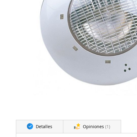
Saltar
al
Detalles
Opiniones
1
comienzo
de