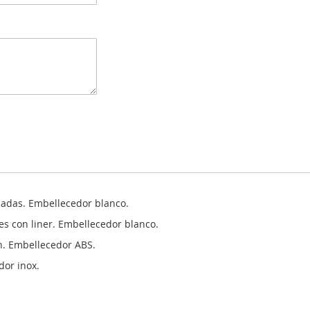
alPool
 la pared mediante cruz de plástico reforzado, tuercas, tornillos y j
Inox.
icadas. Embellecedor blanco.
es con liner. Embellecedor blanco.
n. Embellecedor ABS.
dor inox.