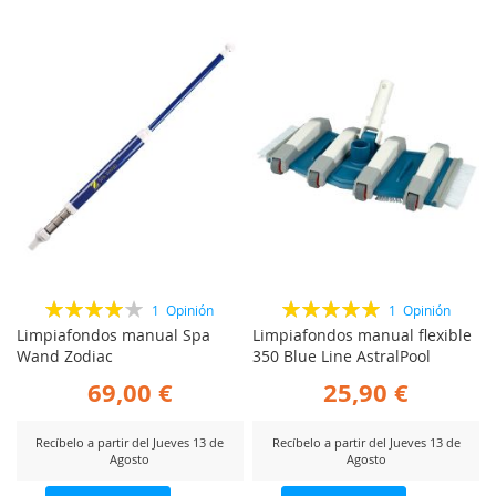
Valoración:
Valoración:
1
Opinión
1
Opinión
80%
100%
Limpiafondos manual Spa
Limpiafondos manual flexible
Wand Zodiac
350 Blue Line AstralPool
69,00 €
25,90 €
Recíbelo a partir del Jueves 13 de
Recíbelo a partir del Jueves 13 de
Agosto
Agosto