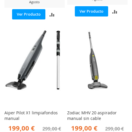
Agosto
AÑADI
Ver Producto
AÑADIR
Ver Producto
PARA
PARA
COMP
COMPARAR
Aiper Pilot X1 limpiafondos
Zodiac MHV 20 aspirador
manual
manual sin cable
199,00 €
199,00 €
299,00 €
299,00 €