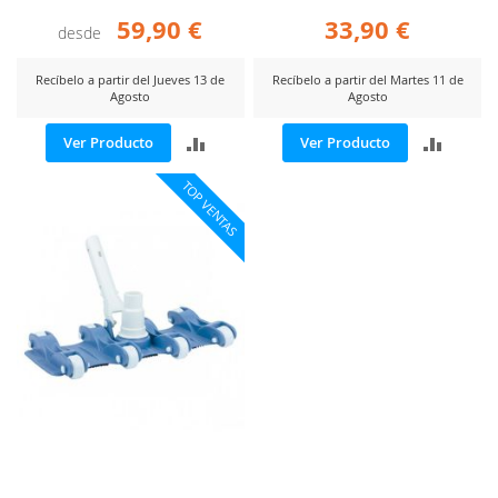
59,90 €
33,90 €
desde
Recíbelo a partir del Jueves 13 de
Recíbelo a partir del Martes 11 de
Agosto
Agosto
AÑADIR
AÑADI
Ver Producto
Ver Producto
PARA
PARA
TOP VENTAS
COMPARAR
COMP