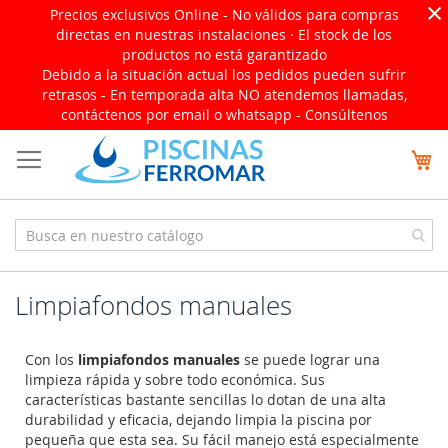
×
Precios exclusivos Online - No válidos para compras
directas en nuestras instalaciones · El stock de los
productos no está garantizado
Debido a la situación actual los pedidos pueden sufrir
retrasos - En temporada alta NO atendemos llamadas,
contáctenos por email o whatsapp -
Consúltenos
Ir
Mi
al
contenido
Limpiafondos manuales
Con los
limpiafondos manuales
se puede lograr una
limpieza rápida y sobre todo económica. Sus
características bastante sencillas lo dotan de una alta
durabilidad y eficacia, dejando limpia la piscina por
pequeña que esta sea. Su fácil manejo está especialmente