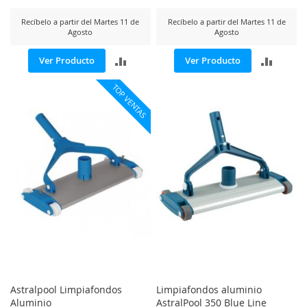
Recíbelo a partir del Martes 11 de
Recíbelo a partir del Martes 11 de
Agosto
Agosto
AÑADIR
AÑADI
Ver Producto
Ver Producto
PARA
PARA
TOP VENTAS
COMPARAR
COMP
Astralpool Limpiafondos
Limpiafondos aluminio
Aluminio
AstralPool 350 Blue Line