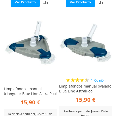
AÑADIR
AÑADI
Ver Producto
Ver Producto
PARA
PARA
COMPARAR
COMP
Valoración:
1
Opinión
90%
Limpiafondos manual ovalado
Limpiafondos manual
Blue Line AstralPool
triangular Blue Line AstralPool
15,90 €
15,90 €
Recíbelo a partir del Jueves 13 de
Recíbelo a partir del Jueves 13 de
Agosto