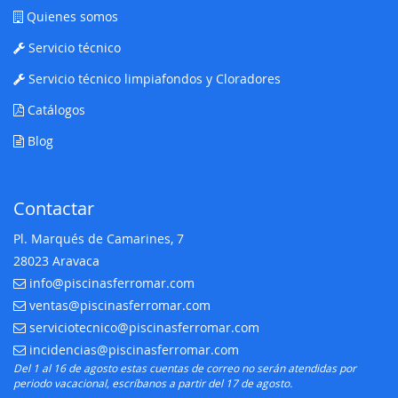
Quienes somos
Servicio técnico
Servicio técnico limpiafondos y Cloradores
Catálogos
Blog
Contactar
Pl. Marqués de Camarines, 7
28023 Aravaca
info@piscinasferromar.com
E-mail:
ventas@piscinasferromar.com
E-mail:
serviciotecnico@piscinasferromar.com
E-mail:
incidencias@piscinasferromar.com
E-mail:
Del 1 al 16 de agosto estas cuentas de correo no serán atendidas por
periodo vacacional, escríbanos a partir del 17 de agosto.