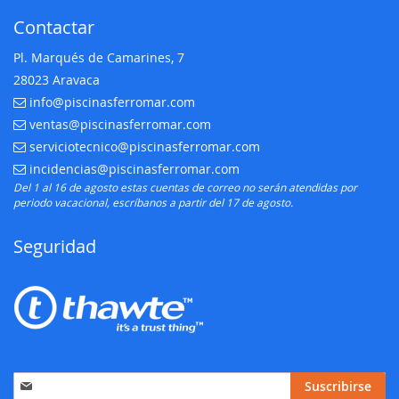
Contactar
Pl. Marqués de Camarines, 7
28023 Aravaca
info@piscinasferromar.com
E-mail:
ventas@piscinasferromar.com
E-mail:
serviciotecnico@piscinasferromar.com
E-mail:
incidencias@piscinasferromar.com
E-mail:
Del 1 al 16 de agosto estas cuentas de correo no serán atendidas por
periodo vacacional, escríbanos a partir del 17 de agosto.
Seguridad
Inscríbase
Suscribirse
a