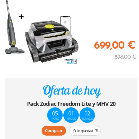
699,00 €
898,00 €
Oferta de hoy
Pack Zodiac Freedom Lite y MHV 20
05
01
02
HORAS
MINUTOS
SEGUNDOS
Comprar
¡Solo queda/n 3!