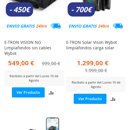
- 450€
- 700€
ENVÍO GRATIS
24hrs
ENVÍO GRATIS
24hrs
E-TRON VISION NG
E-TRON Solar Vison Wybot
Limpiafondos sin cables
limpiafondos carga solar
Wybot
549,00 €
1.299,00 €
999,00 €
1.999,00 €
Recíbelo a partir del Lunes 10 de
Agosto
Recíbelo a partir del Lunes 10 de
Agosto
AÑADIR
Ver Producto
AÑADI
Ver Producto
PARA
PARA
COMPARAR
COMP