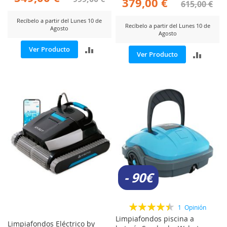
379,00 €
615,00 €
Recíbelo a partir del Lunes 10 de
Recíbelo a partir del Lunes 10 de
Agosto
Agosto
AÑADIR
Ver Producto
AÑADI
Ver Producto
PARA
PARA
COMPARAR
COMP
- 90€
Valoración:
1
Opinión
90%
Limpiafondos piscina a
Limpiafondos Eléctrico by