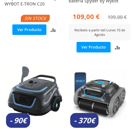
batería Spyder by Wybot
WYBOT E-TRON C20
109,00 €
199,00 €
SIN STOCK
AÑADIR
Ver Producto
Recíbelo a partir del Lunes 10 de
Agosto
PARA
AÑADI
Ver Producto
COMPARAR
PARA
COMP
- 90€
- 370€