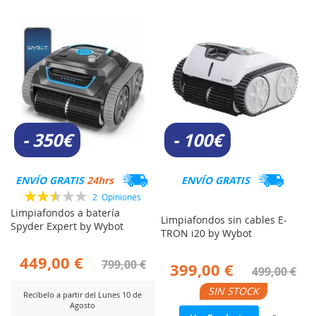
- 350€
- 100€
ENVÍO GRATIS
24hrs
ENVÍO GRATIS
Valoración:
2
Opiniones
50%
Limpiafondos a batería
Limpiafondos sin cables E-
Spyder Expert by Wybot
TRON i20 by Wybot
449,00 €
799,00 €
399,00 €
499,00 €
SIN STOCK
Recíbelo a partir del Lunes 10 de
Agosto