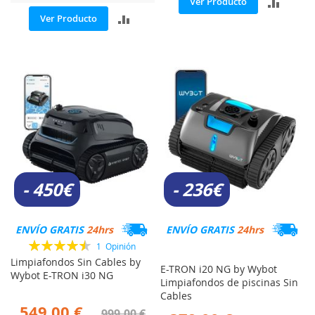
AÑADI
Ver Producto
AÑADIR
Ver Producto
PARA
PARA
COMP
COMPARAR
- 450€
- 236€
ENVÍO GRATIS
24hrs
ENVÍO GRATIS
24hrs
Valoración:
1
Opinión
90%
Limpiafondos Sin Cables by
E-TRON i20 NG by Wybot
Wybot E-TRON i30 NG
Limpiafondos de piscinas Sin
Cables
549,00 €
999,00 €