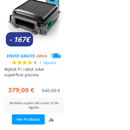
- 167€
ENVÍO GRATIS
24hrs
Valoración:
1
Opinión
80%
Wybot F1 robot solar
superficie piscina
379,00 €
546,00 €
Recíbelo a partir del Lunes 10 de
Agosto
AÑADIR
Ver Producto
PARA