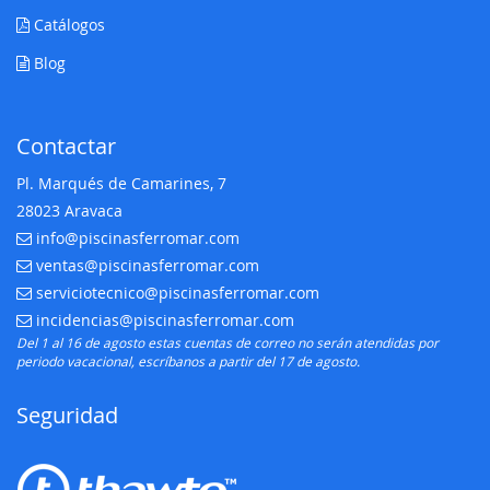
Catálogos
Blog
Contactar
Pl. Marqués de Camarines, 7
28023 Aravaca
info@piscinasferromar.com
E-mail:
ventas@piscinasferromar.com
E-mail:
serviciotecnico@piscinasferromar.com
E-mail:
incidencias@piscinasferromar.com
E-mail:
Del 1 al 16 de agosto estas cuentas de correo no serán atendidas por
periodo vacacional, escríbanos a partir del 17 de agosto.
Seguridad