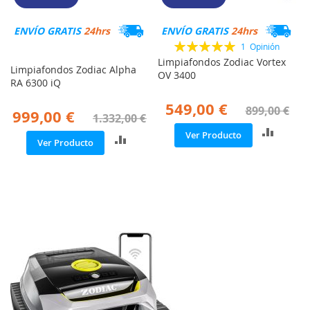
R
R
A
A
ENVÍO GRATIS
24hrs
ENVÍO GRATIS
24hrs
R
R
Valoración:
1
Opinión
100%
Limpiafondos Zodiac Vortex
Limpiafondos Zodiac Alpha
OV 3400
RA 6300 iQ
549,00 €
899,00 €
999,00 €
1.332,00 €
A
Ver Producto
A
Ver Producto
Ñ
Ñ
A
A
D
D
I
I
R
R
P
P
A
A
R
R
A
A
C
C
O
O
M
M
P
P