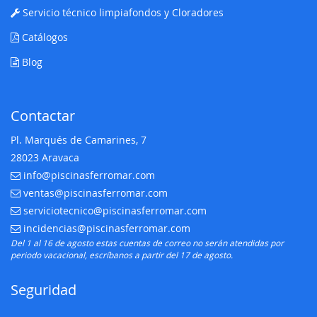
Servicio técnico limpiafondos y Cloradores
Catálogos
Blog
Contactar
Pl. Marqués de Camarines, 7
28023 Aravaca
info@piscinasferromar.com
E-mail:
ventas@piscinasferromar.com
E-mail:
serviciotecnico@piscinasferromar.com
E-mail:
incidencias@piscinasferromar.com
E-mail:
Del 1 al 16 de agosto estas cuentas de correo no serán atendidas por
periodo vacacional, escríbanos a partir del 17 de agosto.
Seguridad