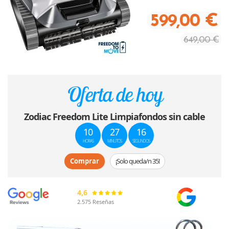
A
A
R
599,00 €
R
A
A
R
R
649,00 €
Oferta de hoy
Zodiac Freedom Lite Limpiafondos sin cable
10
27
13
HORAS
MINUTOS
SEGUNDOS
Comprar
¡Solo queda/n 35!
4,6
2.575 Reseñas