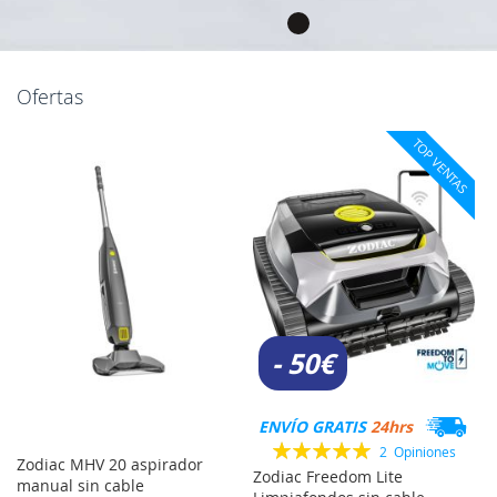
Ofertas
TOP VENTAS
- 50€
ENVÍO GRATIS
24hrs
Valoración:
2
Opiniones
Zodiac MHV 20 aspirador
100%
Zodiac Freedom Lite
manual sin cable