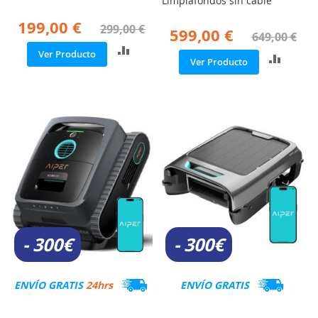
Limpiafondos sin cable
199,00 €
299,00 €
599,00 €
649,00 €
A
Ver Producto
A
Ñ
Ver Producto
Ñ
A
A
D
D
I
I
R
R
P
P
A
A
R
R
A
A
C
C
O
O
M
M
P
P
A
- 300€
- 300€
A
R
R
A
A
R
ENVÍO GRATIS
24hrs
ENVÍO GRATIS
R