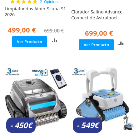
Valoración:
2
Opiniones
100%
Limpiafondos Aiper Scuba S1
Clorador Salino Advance
2026
Connect de Astralpool
499,00 €
699,00 €
699,00 €
A
Ver Producto
A
Ver Producto
Ñ
Ñ
A
A
D
D
I
I
R
R
P
P
A
A
R
R
A
A
C
C
O
O
M
M
P
P
A
- 450€
- 549€
A
R
R
A
A