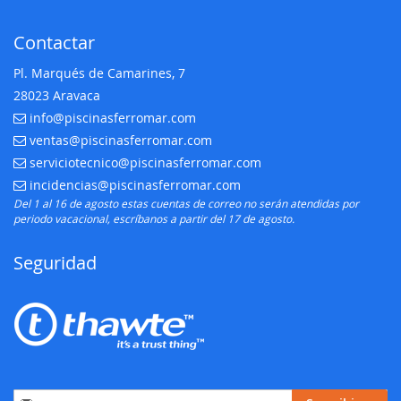
Contactar
Pl. Marqués de Camarines, 7
28023 Aravaca
info@piscinasferromar.com
E-mail:
ventas@piscinasferromar.com
E-mail:
serviciotecnico@piscinasferromar.com
E-mail:
incidencias@piscinasferromar.com
E-mail:
Del 1 al 16 de agosto estas cuentas de correo no serán atendidas por
periodo vacacional, escríbanos a partir del 17 de agosto.
Seguridad
Inscríbase