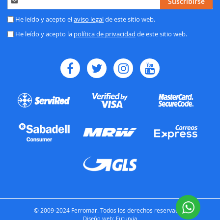
Suscribirse
a
nuestro
He leído y acepto el
aviso legal
de este sitio web.
boletín
He leído y acepto la
política de privacidad
de este sitio web.
de
noticias:
© 2009-2024 Ferromar. Todos los derechos reservados.
Diseño web:
Futurvia