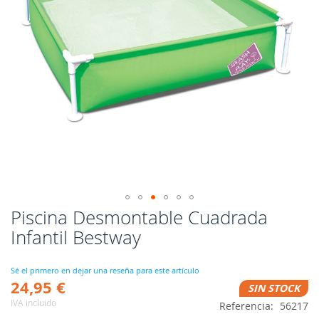
Piscina Desmontable Cuadrada
Saltar
al
Infantil Bestway
comienzo
de
la
Sé el primero en dejar una reseña para este artículo
24,95 €
galería
SIN STOCK
de
IVA incluido
Referencia
56217
imágenes