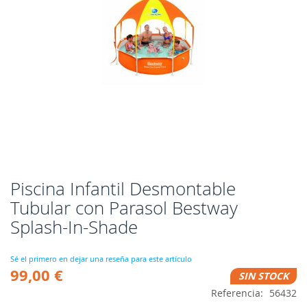
Piscina Infantil Desmontable
Saltar
al
Tubular con Parasol Bestway
comienzo
Splash-In-Shade
de
la
galería
Sé el primero en dejar una reseña para este artículo
de
99,00 €
SIN STOCK
imágenes
Referencia
56432