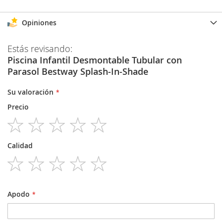
Opiniones
Estás revisando:
Piscina Infantil Desmontable Tubular con
Parasol Bestway Splash-In-Shade
Su valoración
Precio
1
2
3
4
5
Calidad
star
stars
stars
stars
stars
1
2
3
4
5
star
stars
stars
stars
stars
Apodo