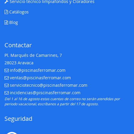
Servicio técnico limpiafondos y Cloradores
Catálogos
Blog
Contactar
Pl. Marqués de Camarines, 7
28023 Aravaca
info@piscinasferromar.com
E-mail:
ventas@piscinasferromar.com
E-mail:
serviciotecnico@piscinasferromar.com
E-mail:
incidencias@piscinasferromar.com
E-mail:
Del 1 al 16 de agosto estas cuentas de correo no serán atendidas por
periodo vacacional, escríbanos a partir del 17 de agosto.
Seguridad