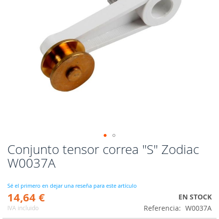
Conjunto tensor correa "S" Zodiac
Saltar
al
W0037A
comienzo
de
la
Sé el primero en dejar una reseña para este artículo
14,64 €
galería
EN STOCK
de
Referencia
W0037A
IVA incluido
imágenes