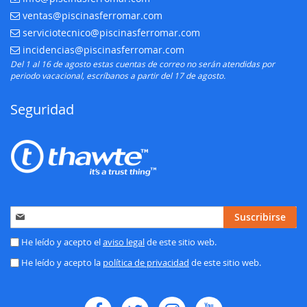
ventas@piscinasferromar.com
E-mail:
serviciotecnico@piscinasferromar.com
E-mail:
incidencias@piscinasferromar.com
E-mail:
Del 1 al 16 de agosto estas cuentas de correo no serán atendidas por
periodo vacacional, escríbanos a partir del 17 de agosto.
Seguridad
Inscríbase
Suscribirse
a
nuestro
He leído y acepto el
aviso legal
de este sitio web.
boletín
He leído y acepto la
política de privacidad
de este sitio web.
de
noticias: