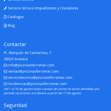
Servicio técnico limpiafondos y Cloradores
Catálogos
Blog
Contactar
Pl. Marqués de Camarines, 7
28023 Aravaca
info@piscinasferromar.com
E-mail:
ventas@piscinasferromar.com
E-mail:
serviciotecnico@piscinasferromar.com
E-mail:
incidencias@piscinasferromar.com
E-mail:
Del 1 al 16 de agosto estas cuentas de correo no serán atendidas por
periodo vacacional, escríbanos a partir del 17 de agosto.
Seguridad