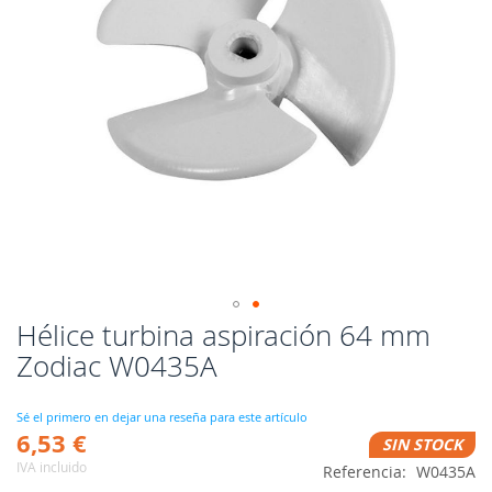
Hélice turbina aspiración 64 mm
Saltar
al
Zodiac W0435A
comienzo
de
la
Sé el primero en dejar una reseña para este artículo
6,53 €
galería
SIN STOCK
de
IVA incluido
Referencia
W0435A
imágenes