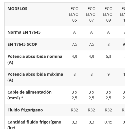
MODELOS
ECO
ECO
ECO
EC
ELYO-
ELYO-
ELYO-
ELYO
05
07
09
13
Norma EN 17645
A
A
A
A
EN 17645 SCOP
7,5
7,5
8
9,6
Potencia absorbida nomina
4,9
4,9
6,3
8
(A)
Potencia absorbida máxima
8
8
9
13
(A)
Cable de alimentación
3 x
3 x
3 x
3 x
(mm²) *
2,5
2,5
2,5
2,5
Fluido frigorígeno
R32
R32
R32
R32
Cantidad fluido frigorígeno
0,3
0,3
0,45
0,6
(kg)