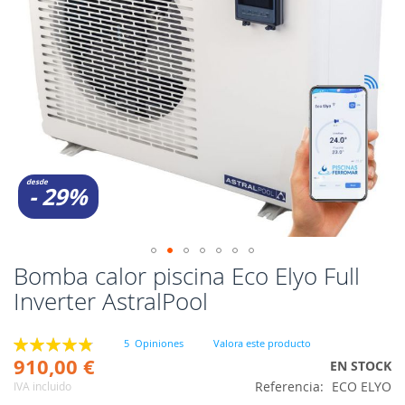
desde
- 29%
Bomba calor piscina Eco Elyo Full
Saltar
al
Inverter AstralPool
comienzo
de
Valoración:
la
5
Opiniones
Valora este producto
98
100
% of
910,00 €
galería
Special
EN STOCK
de
Price
Referencia
ECO ELYO
IVA incluido
imágenes