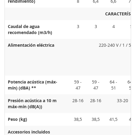
rendimiento)
8
6,4
6,6
7,8
CARACTERÍSTI
Caudal de agua
3
3
4
5
recomendado (m3/h)
Alimentación eléctrica
220-240 V / 1 / 50
Potencia acústica (máx-
59 -
59 -
64 -
64 -
mín) (dBA) **
47
47
51
51
Presión acústica a 10 m
28-16
28-16
33-20
máx-mín (dB(A))
Peso (kg)
38,5
38,5
41,5
46
Accesorios incluidos