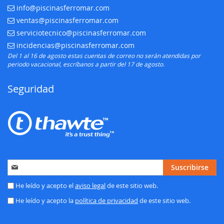
info@piscinasferromar.com
E-mail:
ventas@piscinasferromar.com
E-mail:
serviciotecnico@piscinasferromar.com
E-mail:
incidencias@piscinasferromar.com
E-mail:
Del 1 al 16 de agosto estas cuentas de correo no serán atendidas por
periodo vacacional, escríbanos a partir del 17 de agosto.
Seguridad
Inscríbase
Suscribirse
a
nuestro
He leído y acepto el
aviso legal
de este sitio web.
boletín
He leído y acepto la
política de privacidad
de este sitio web.
de
noticias: