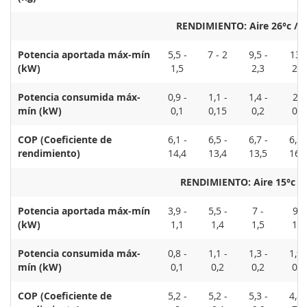
RENDIMIENTO: Aire 26°c / 
Potencia aportada máx-mín
5,5 -
7 - 2
9,5 -
13 -
(kW)
1,5
2,3
2,4
Potencia consumida máx-
0,9 -
1,1 -
1,4 -
2 -
mín (kW)
0,1
0,15
0,2
0,1
COP (Coeficiente de
6,1 -
6,5 -
6,7 -
6,5 
rendimiento)
14,4
13,4
13,5
16,
RENDIMIENTO: Aire 15°c /
Potencia aportada máx-mín
3,9 -
5,5 -
7 -
9 -
(kW)
1,1
1,4
1,5
1,7
Potencia consumida máx-
0,8 -
1,1 -
1,3 -
1,9 
mín (kW)
0,1
0,2
0,2
0,2
COP (Coeficiente de
5,2 -
5,2 -
5,3 -
4,8 