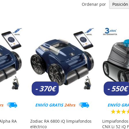
Ordenar por
- 370€
- 550€
rs
ENVÍO GRATIS
24hrs
ENVÍO GR
Valoració
Limpiafondos 
 Alpha RA
Zodiac RA 6800 iQ limpiafondos
CNX Li 52 iQ
eléctrico