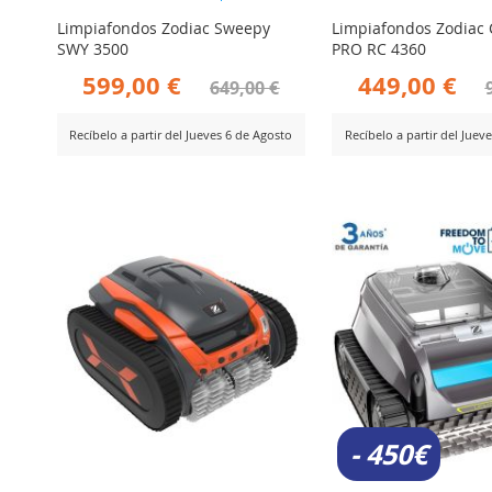
80%
98%
Limpiafondos Zodiac Sweepy
Limpiafondos Zodiac
SWY 3500
PRO RC 4360
599,00 €
449,00 €
649,00 €
Recíbelo a partir del Jueves 6 de Agosto
Recíbelo a partir del Juev
AÑADIR
AÑADIR
er Producto
Ver Producto
PARA
PARA
COMPARAR
COMPARA
- 450€