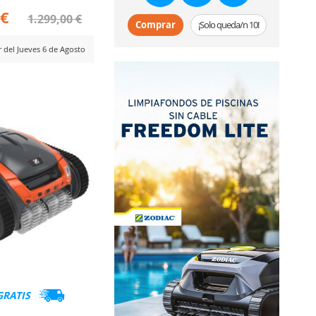
 €
1.299,00 €
Comprar
¡Solo queda/n 10!
r del Jueves 6 de Agosto
ADIR
RA
MPARAR
GRATIS