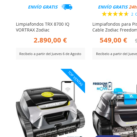
ENVÍO GRATIS
ENVÍO GRATIS
24h
Valoración:
2
O
95%
Limpiafondos para Pi
Limpiafondos TRX 8700 IQ
Cable Zodiac Freedom
VORTRAX Zodiac
549,00 €
2.890,00 €
Recíbelo a partir del Juev
Recíbelo a partir del Jueves 6 de Agosto
AÑADIR
AÑADIR
Ver Producto
er Producto
TOP VENTAS
PARA
PARA
COMPARA
COMPARAR