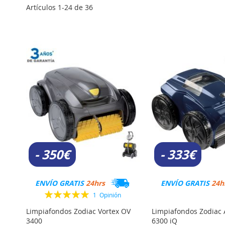
Artículos
1
-
24
de
36
- 350€
- 333€
ENVÍO GRATIS
24hrs
ENVÍO GRATIS
24h
Valoración:
1
Opinión
100%
Limpiafondos Zodiac Vortex OV
Limpiafondos Zodiac
3400
6300 iQ