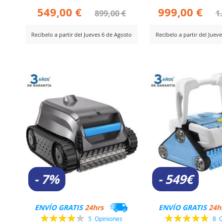
549,00 €
999,00 €
899,00 €
1
Recíbelo a partir del Jueves 6 de Agosto
Recíbelo a partir del Juev
AÑADIR
AÑADIR
er Producto
Ver Producto
PARA
PARA
COMPARAR
COMPARA
- 7%
- 549€
ENVÍO GRATIS
24hrs
ENVÍO GRATIS
24h
Valoración:
Valoración:
5
Opiniones
8
O