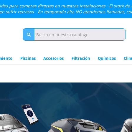
lidos para compras directas en nuestras instalaciones · El stock de
den sufrir retrasos - En temporada alta NO atendemos llamadas, c
miento
Piscinas
Accesorios
Filtración
Químicos
Clim