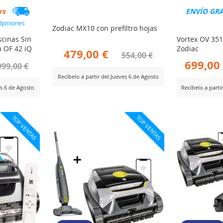
rs
ENVÍO GR
piniones
Zodiac MX10 con prefiltro hojas
scinas Sin
Vortex OV 35
 OF 42 iQ
Zodiac
479,00 €
554,00 €
699,00
999,00 €
Recíbelo a partir del Jueves 6 de Agosto
es 6 de Agosto
Recíbelo a parti
AÑADIR
Ver Producto
AÑ
Ver Producto
PARA
TOP VENTAS
TOP VENTAS
PA
COMPARAR
R
CO