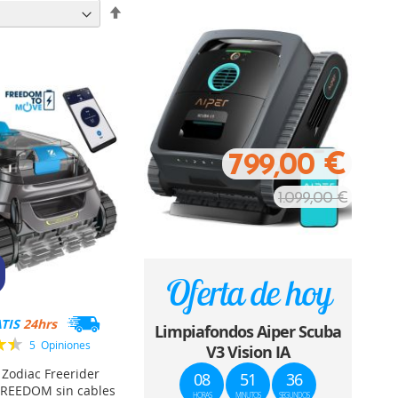
Fijar
Dirección
Descendente
799,00 €
1.099,00 €
Oferta de hoy
ATIS
24hrs
Limpiafondos Aiper Scuba
n:
5
Opiniones
V3 Vision IA
90%
Zodiac Freerider
08
51
34
 FREEDOM sin cables
HORAS
MINUTOS
SEGUNDOS