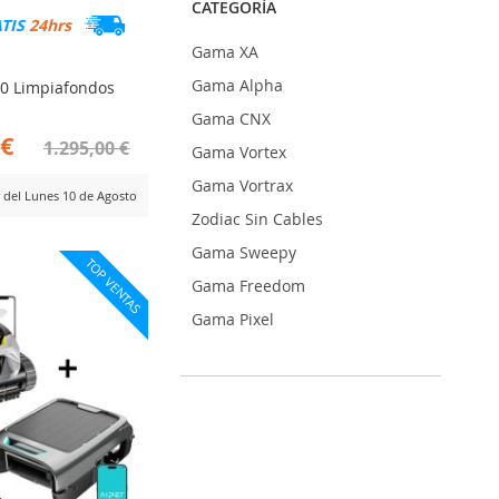
CATEGORÍA
ATIS
24hrs
Gama XA
Gama Alpha
10 Limpiafondos
Gama CNX
 €
1.295,00 €
Gama Vortex
Gama Vortrax
r del Lunes 10 de Agosto
Zodiac Sin Cables
ADIR
Gama Sweepy
TOP VENTAS
RA
Gama Freedom
MPARAR
Gama Pixel