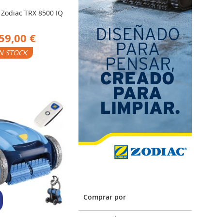
 Zodiac TRX 8500 IQ
59,00 €
N STOCK
ADIR
RA
MPARAR
Comprar por