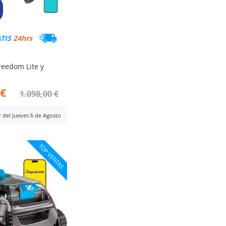
ATIS
24hrs
reedom Lite y
 €
1.098,00 €
r del Jueves 6 de Agosto
ADIR
TOP VENTAS
RA
MPARAR