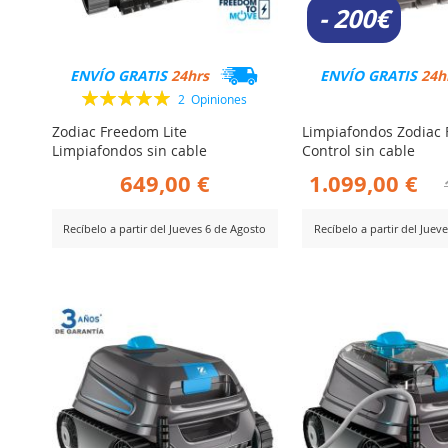
- 200€
ENVÍO GRATIS
24hrs
ENVÍO GRATIS
24h
Valoración:
2
Opiniones
100%
Zodiac Freedom Lite
Limpiafondos Zodiac
Limpiafondos sin cable
Control sin cable
649,00 €
1.099,00 €
Recíbelo a partir del Jueves 6 de Agosto
Recíbelo a partir del Juev
AÑADIR
AÑADIR
er Producto
Ver Producto
PARA
PARA
COMPARAR
COMPARA