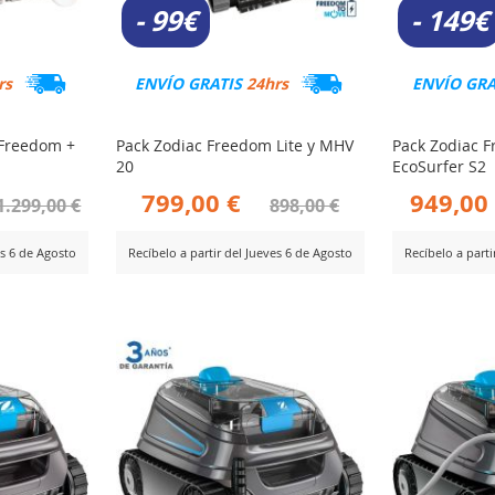
- 99€
- 149€
rs
ENVÍO GRATIS
24hrs
ENVÍO GR
 Freedom +
Pack Zodiac Freedom Lite y MHV
Pack Zodiac F
20
EcoSurfer S2
799,00 €
949,00
1.299,00 €
898,00 €
es 6 de Agosto
Recíbelo a partir del Jueves 6 de Agosto
Recíbelo a parti
AÑADIR
AÑ
Ver Producto
Ver Producto
PARA
PA
R
COMPARAR
CO