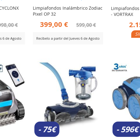
80%
 CYCLONX
Limpiafondos Inalámbrico Zodiac
Limpiafondos
Pixel OP 32
- VORTRAX
399,00 €
2.1
998,00 €
599,00 €
SI
es 6 de Agosto
Recíbelo a partir del Jueves 6 de Agosto
AÑ
Ver Producto
AÑADIR
Ver Producto
PA
PARA
CO
R
COMPARAR
- 75€
- 596€