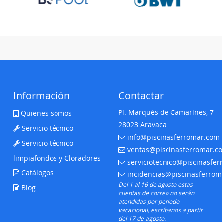
Información
Contactar
Pl. Marqués de Camarines, 7
Quienes somos
28023 Aravaca
Servicio técnico
info@piscinasferromar.com
E-mail:
Servicio técnico
ventas@piscinasferromar.c
E-mail:
limpiafondos y Cloradores
serviciotecnico@piscinasfe
E-mail:
Catálogos
incidencias@piscinasferro
E-mail:
Del 1 al 16 de agosto estas
Blog
cuentas de correo no serán
atendidas por periodo
vacacional, escríbanos a partir
del 17 de agosto.