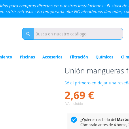
lidos para compras directas en nuestras instalaciones · El stock de
den sufrir retrasos - En temporada alta NO atendemos llamadas, c
miento
Piscinas
Accesorios
Filtración
Químicos
Clim
Unión mangueras 
Sé el primero en dejar una reseña
2,69 €
IVA incluido
¿Quieres recibirlo del
Martes
Cómpralo antes de
4 horas,