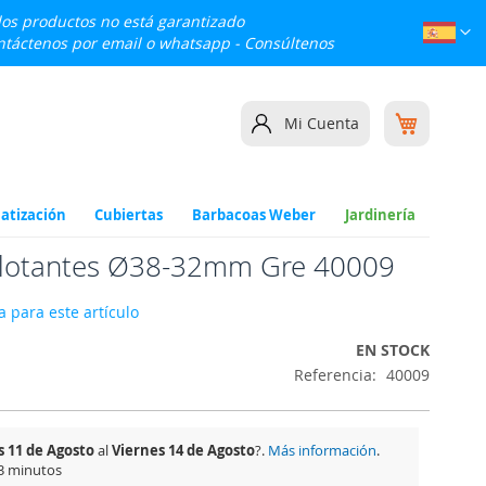
 los productos no está garantizado
Lenguaj
Esp
ontáctenos por email o whatsapp -
Consúltenos
Mi cesta
Mi Cuenta
atización
Cubiertas
Barbacoas Weber
Jardinería
flotantes Ø38-32mm Gre 40009
 para este artículo
EN STOCK
Referencia
40009
 11 de Agosto
al
Viernes 14 de Agosto
?.
Más información
.
 3 minutos