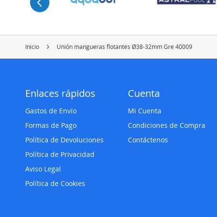
Inicio
Unión mangueras flotantes Ø38-32mm Gre 40009
Enlaces rápidos
Cuenta
Gastos de Envío
Mi Cuenta
Formas de Pago
Condiciones de Compra
Política de Devoluciones
Contáctenos
Política de Privacidad
Aviso Legal
Política de Cookies