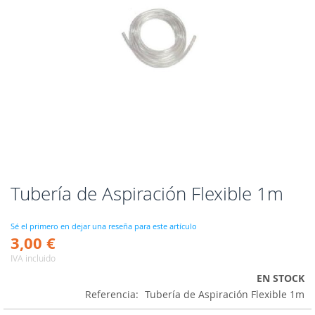
Tubería de Aspiración Flexible 1m
Saltar
al
comienzo
Sé el primero en dejar una reseña para este artículo
de
3,00 €
la
IVA incluido
galería
de
EN STOCK
imágenes
Referencia
Tubería de Aspiración Flexible 1m