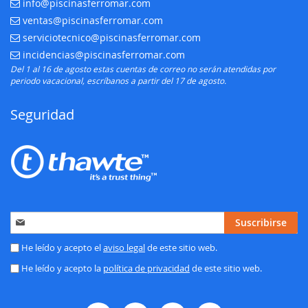
info@piscinasferromar.com
E-mail:
ventas@piscinasferromar.com
E-mail:
serviciotecnico@piscinasferromar.com
E-mail:
incidencias@piscinasferromar.com
E-mail:
Del 1 al 16 de agosto estas cuentas de correo no serán atendidas por
periodo vacacional, escríbanos a partir del 17 de agosto.
Seguridad
Inscríbase
Suscribirse
a
nuestro
He leído y acepto el
aviso legal
de este sitio web.
boletín
He leído y acepto la
política de privacidad
de este sitio web.
de
noticias: