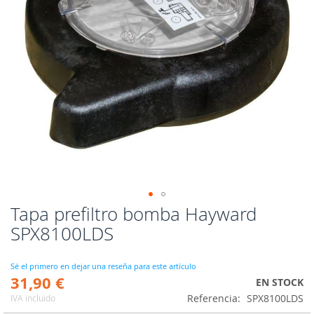
Tapa prefiltro bomba Hayward
Saltar
al
SPX8100LDS
comienzo
de
la
Sé el primero en dejar una reseña para este artículo
31,90 €
galería
EN STOCK
de
Referencia
SPX8100LDS
IVA incluido
imágenes