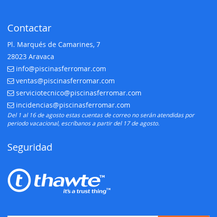
Contactar
Pl. Marqués de Camarines, 7
28023 Aravaca
info@piscinasferromar.com
E-mail:
ventas@piscinasferromar.com
E-mail:
serviciotecnico@piscinasferromar.com
E-mail:
incidencias@piscinasferromar.com
E-mail:
Del 1 al 16 de agosto estas cuentas de correo no serán atendidas por
periodo vacacional, escríbanos a partir del 17 de agosto.
Seguridad