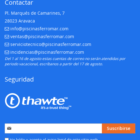
Contactar
Pl. Marqués de Camarines, 7
28023 Aravaca
info@piscinasferromar.com
E-mail:
ventas@piscinasferromar.com
E-mail:
serviciotecnico@piscinasferromar.com
E-mail:
incidencias@piscinasferromar.com
E-mail:
Del 1 al 16 de agosto estas cuentas de correo no serán atendidas por
periodo vacacional, escríbanos a partir del 17 de agosto.
Seguridad
Inscríbase
Suscribirse
a
nuestro
He leído y acepto el
aviso legal
de este sitio web.