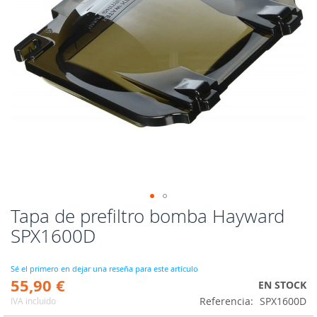
Tapa de prefiltro bomba Hayward
Saltar
al
SPX1600D
comienzo
de
la
Sé el primero en dejar una reseña para este artículo
55,90 €
galería
EN STOCK
de
Referencia
SPX1600D
IVA incluido
imágenes