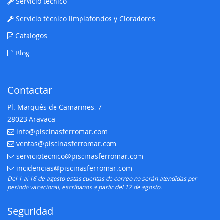
Servicio técnico
Servicio técnico limpiafondos y Cloradores
Catálogos
Blog
Contactar
Pl. Marqués de Camarines, 7
28023 Aravaca
info@piscinasferromar.com
E-mail:
ventas@piscinasferromar.com
E-mail:
serviciotecnico@piscinasferromar.com
E-mail:
incidencias@piscinasferromar.com
E-mail:
Del 1 al 16 de agosto estas cuentas de correo no serán atendidas por
periodo vacacional, escríbanos a partir del 17 de agosto.
Seguridad