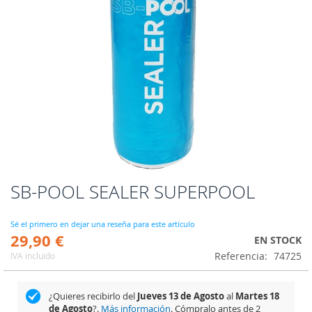
SB-POOL SEALER SUPERPOOL
Saltar
al
comienzo
Sé el primero en dejar una reseña para este artículo
de
29,90 €
EN STOCK
la
Referencia
74725
IVA incluido
galería
de
imágenes
¿Quieres recibirlo del
Jueves 13 de Agosto
al
Martes 18
de Agosto
?.
Más información
. Cómpralo antes de
2