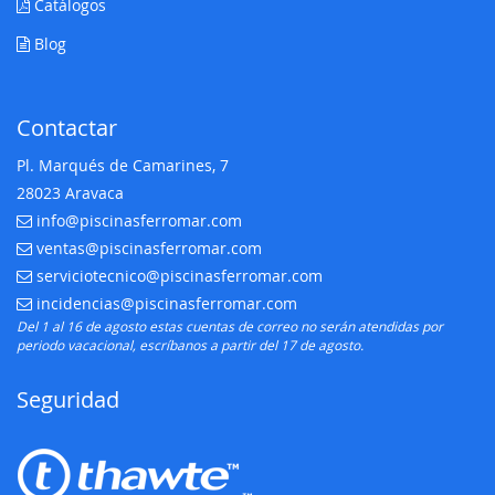
Catálogos
Blog
Contactar
Pl. Marqués de Camarines, 7
28023 Aravaca
info@piscinasferromar.com
E-mail:
ventas@piscinasferromar.com
E-mail:
serviciotecnico@piscinasferromar.com
E-mail:
incidencias@piscinasferromar.com
E-mail:
Del 1 al 16 de agosto estas cuentas de correo no serán atendidas por
periodo vacacional, escríbanos a partir del 17 de agosto.
Seguridad