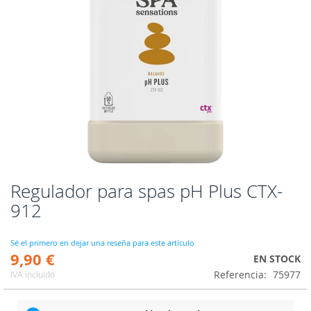
Regulador para spas pH Plus CTX-
Saltar
al
912
comienzo
de
la
Sé el primero en dejar una reseña para este artículo
9,90 €
galería
EN STOCK
de
Referencia
75977
IVA incluido
imágenes