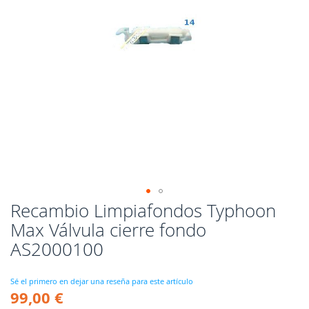
Recambio Limpiafondos Typhoon
Saltar
al
Max Válvula cierre fondo
comienzo
AS2000100
de
la
galería
Sé el primero en dejar una reseña para este artículo
de
99,00 €
imágenes