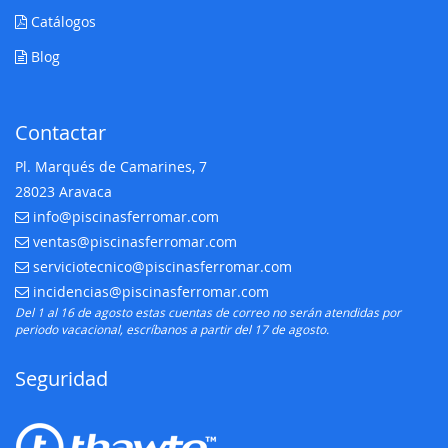
Catálogos
Blog
Contactar
Pl. Marqués de Camarines, 7
28023 Aravaca
info@piscinasferromar.com
E-mail:
ventas@piscinasferromar.com
E-mail:
serviciotecnico@piscinasferromar.com
E-mail:
incidencias@piscinasferromar.com
E-mail:
Del 1 al 16 de agosto estas cuentas de correo no serán atendidas por
periodo vacacional, escríbanos a partir del 17 de agosto.
Seguridad