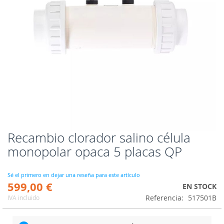
Recambio clorador salino célula
Saltar
al
monopolar opaca 5 placas QP
comienzo
de
la
Sé el primero en dejar una reseña para este artículo
599,00 €
galería
EN STOCK
de
Referencia
517501B
IVA incluido
imágenes