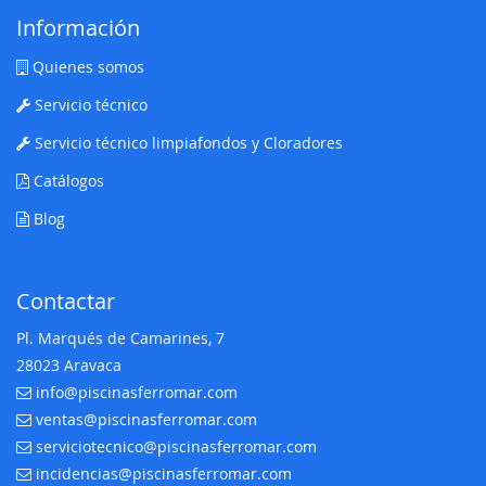
Información
Quienes somos
Servicio técnico
Servicio técnico limpiafondos y Cloradores
Catálogos
Blog
Contactar
Pl. Marqués de Camarines, 7
28023 Aravaca
info@piscinasferromar.com
E-mail:
ventas@piscinasferromar.com
E-mail:
serviciotecnico@piscinasferromar.com
E-mail:
incidencias@piscinasferromar.com
E-mail: