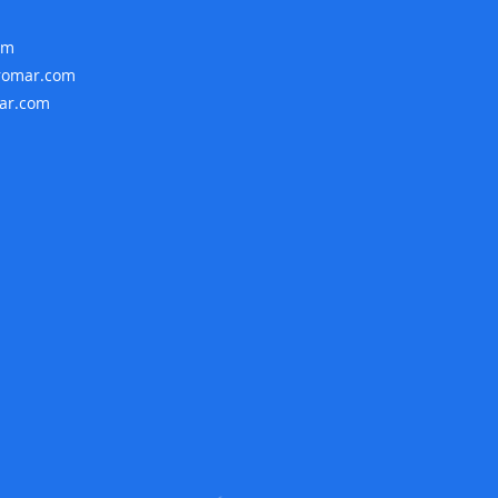
noticias:
om
rromar.com
mar.com