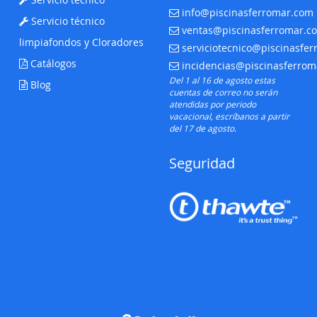
info@piscinasferromar.com
E-mail:
Servicio técnico
ventas@piscinasferromar.c
E-mail:
limpiafondos y Cloradores
serviciotecnico@piscinasfe
E-mail:
Catálogos
incidencias@piscinasferro
E-mail:
Del 1 al 16 de agosto estas
Blog
cuentas de correo no serán
atendidas por periodo
vacacional, escríbanos a partir
del 17 de agosto.
Seguridad