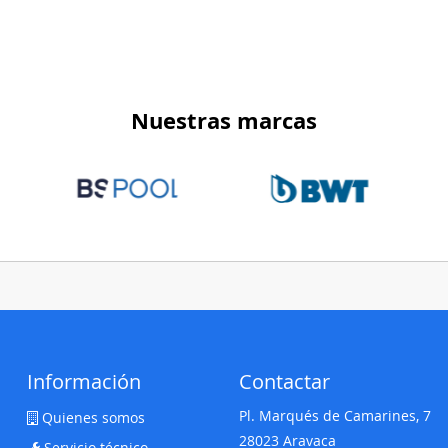
Nuestras marcas
Información
Contactar
Pl. Marqués de Camarines, 7
Quienes somos
28023 Aravaca
Servicio técnico