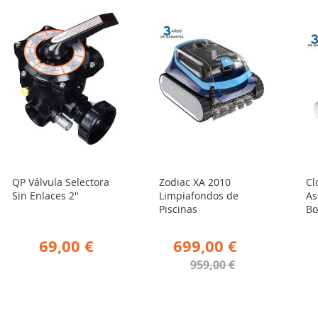
QP Válvula Selectora
Zodiac XA 2010
Cl
Sin Enlaces 2"
Limpiafondos de
As
Piscinas
Bo
69,00 €
699,00 €
959,00 €