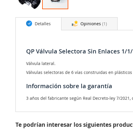
Saltar
al
Detalles
Opiniones
1
comienzo
de
la
galería
de
QP Válvula Selectora Sin Enlaces 1/1/
imágenes
Válvula lateral.
Válvulas selectoras de 6 vías construidas en plásticos i
Información sobre la garantía
3 años del fabricante según Real Decreto-ley 7/2021, d
Te podrían interesar los siguientes produc