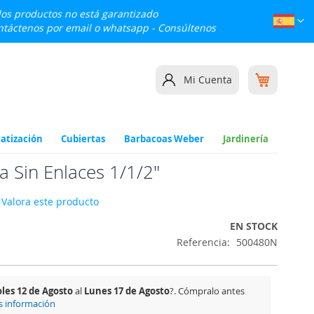
 los productos no está garantizado
Lenguaj
Esp
ontáctenos por email o whatsapp -
Consúltenos
Mi cesta
Mi Cuenta
atización
Cubiertas
Barbacoas Weber
Jardinería
a Sin Enlaces 1/1/2"
Valora este producto
EN STOCK
Referencia
500480N
les 12 de Agosto
al
Lunes 17 de Agosto
?. Cómpralo antes
 información