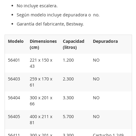
No incluye escalera.
Según modelo incluye depuradora o no.
Garantía del fabricante, Bestway.
Modelo
Dimensiones
Capacidad
Depuradora
(cm)
(litros)
56401
221 x 150 x
1.200
NO
43
56403
259 x 170 x
2.300
NO
61
56404
300 x 201 x
3.300
NO
66
56405
400 x 211 x
5.700
NO
81
56411
300 x 201 x
3.300
Cartucho 1.249