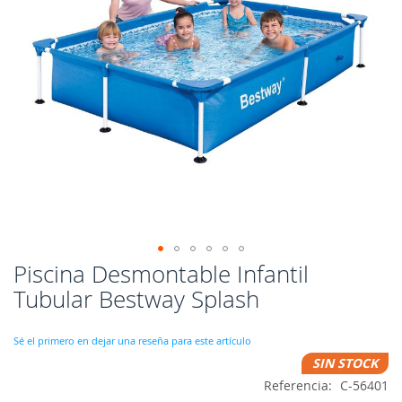
Piscina Desmontable Infantil
Saltar
al
Tubular Bestway Splash
comienzo
de
la
Sé el primero en dejar una reseña para este artículo
galería
SIN STOCK
de
Referencia
C-56401
imágenes