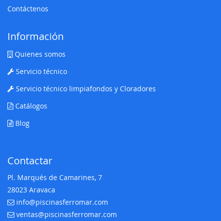
Contáctenos
Información
Quienes somos
Servicio técnico
Servicio técnico limpiafondos y Cloradores
Catálogos
Blog
Contactar
Pl. Marqués de Camarines, 7
28023 Aravaca
info@piscinasferromar.com
E-mail:
ventas@piscinasferromar.com
E-mail: