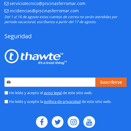
serviciotecnico@piscinasferromar.com
E-mail:
incidencias@piscinasferromar.com
E-mail:
Del 1 al 16 de agosto estas cuentas de correo no serán atendidas por
periodo vacacional, escríbanos a partir del 17 de agosto.
Seguridad
Inscríbase
Suscribirse
a
nuestro
He leído y acepto el
aviso legal
de este sitio web.
boletín
He leído y acepto la
política de privacidad
de este sitio web.
de
noticias: