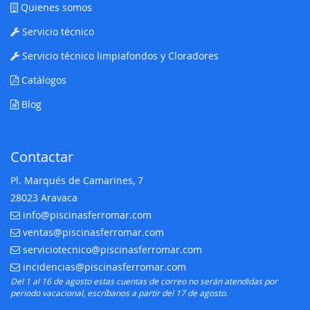
Quienes somos
Servicio técnico
Servicio técnico limpiafondos y Cloradores
Catálogos
Blog
Contactar
Pl. Marqués de Camarines, 7
28023 Aravaca
info@piscinasferromar.com
E-mail:
ventas@piscinasferromar.com
E-mail:
serviciotecnico@piscinasferromar.com
E-mail:
incidencias@piscinasferromar.com
E-mail:
Del 1 al 16 de agosto estas cuentas de correo no serán atendidas por
periodo vacacional, escríbanos a partir del 17 de agosto.