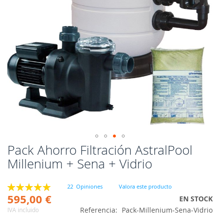
Pack Ahorro Filtración AstralPool
Saltar
al
Millenium + Sena + Vidrio
comienzo
de
Valoración:
la
22
Opiniones
Valora este producto
100
100
% of
595,00 €
galería
EN STOCK
de
Referencia
Pack-Millenium-Sena-Vidrio
IVA incluido
imágenes