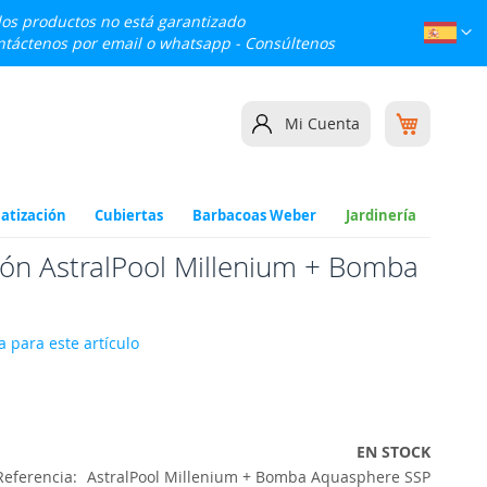
 los productos no está garantizado
Lenguaj
Esp
ontáctenos por email o whatsapp -
Consúltenos
Mi cesta
Mi Cuenta
atización
Cubiertas
Barbacoas Weber
Jardinería
ción AstralPool Millenium + Bomba
 para este artículo
EN STOCK
Referencia
AstralPool Millenium + Bomba Aquasphere SSP