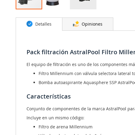
Saltar
al
Detalles
Opiniones
comienzo
de
la
galería
de
Pack filtración AstralPool Filtro Mi
imágenes
El equipo de filtración es uno de los componentes más
Filtro Millennium con válvula selectora lateral t
Bomba autoaspirante Aquasphere SSP AstralPo
Características
Conjunto de componentes de la marca AstralPool para
Incluye en un mismo código:
Filtro de arena Millennium