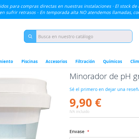
lidos para compras directas en nuestras instalaciones · El stock de
den sufrir retrasos - En temporada alta NO atendemos llamadas, c
miento
Piscinas
Accesorios
Filtración
Químicos
Clim
Minorador de pH g
Sé el primero en dejar una reseña
9,90 €
IVA incluido
Envase