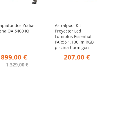
mpiafondos Zodiac
Astralpool Kit
pha OA 6400 IQ
Proyector Led
Lumiplus Essential
PAR56 1.100 lm RGB
piscina hormigón
899,00 €
207,00 €
1.329,00 €