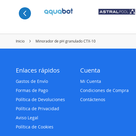
Inicio
Minorador de pH granulado CTX-10
Enlaces rápidos
Cuenta
Gastos de Envío
Mi Cuenta
Formas de Pago
Condiciones de Compra
Política de Devoluciones
Contáctenos
Política de Privacidad
Aviso Legal
Política de Cookies