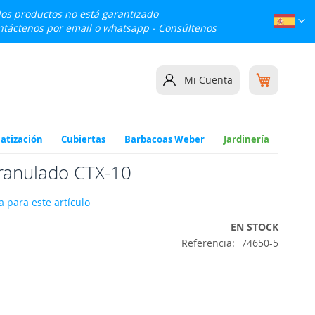
 los productos no está garantizado
Lenguaj
Esp
ontáctenos por email o whatsapp -
Consúltenos
Mi cesta
Mi Cuenta
atización
Cubiertas
Barbacoas Weber
Jardinería
ranulado CTX-10
 para este artículo
EN STOCK
Referencia
74650-5