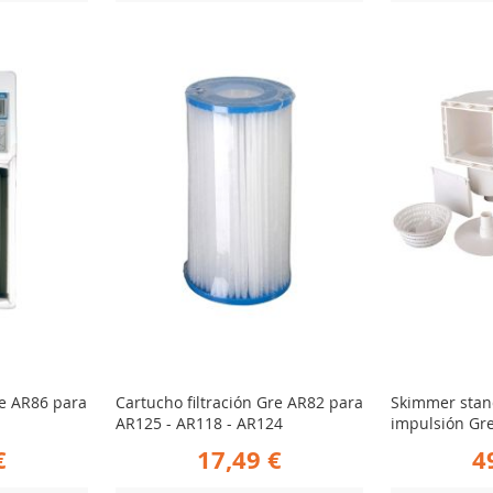
AÑADIR
AÑ
Ver Producto
Ver Producto
PARA
PA
R
COMPARAR
CO
re AR86 para
Cartucho filtración Gre AR82 para
Skimmer stan
AR125 - AR118 - AR124
impulsión Gr
€
17,49 €
4