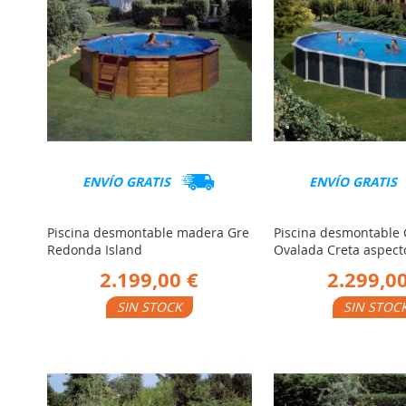
ENVÍO GRATIS
ENVÍO GRATIS
Piscina desmontable madera Gre
Piscina desmontable 
Redonda Island
Ovalada Creta aspect
2.199,00 €
2.299,00
SIN STOCK
SIN STOC
AÑADIR
AÑADIR
er Producto
Ver Producto
PARA
PARA
COMPARAR
COMPARA