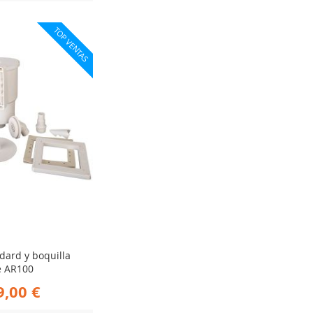
ADIR
TOP VENTAS
RA
MPARAR
dard y boquilla
e AR100
9,00 €