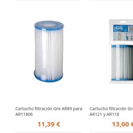
AÑADIR
AÑADIR
er Producto
Ver Producto
PARA
PARA
COMPARAR
COMPARA
Cartucho filtración Gre AR89 para
Cartucho filtración G
AR11806
AR121 y AR118
11,39 €
13,00 