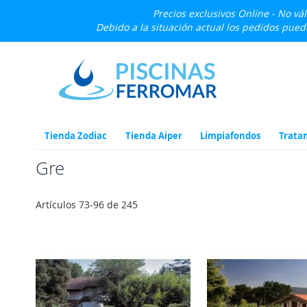
Precios exclusivos Online - No vá
Debido a la situación actual los pedidos pue
Ir
al
contenido
Tienda Zodiac
Tienda Aiper
Limpiafondos
Trata
Gre
Artículos
73
-
96
de
245