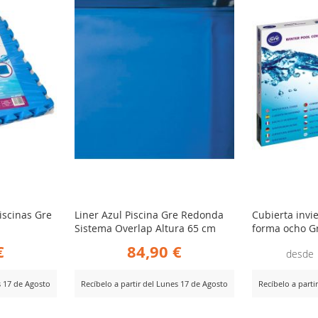
COMPARAR
CO
R
iscinas Gre
Liner Azul Piscina Gre Redonda
Cubierta invi
Sistema Overlap Altura 65 cm
forma ocho G
€
84,90 €
desde
s 17 de Agosto
Recíbelo a partir del Lunes 17 de Agosto
Recíbelo a parti
AÑADIR
AÑ
Ver Producto
Ver Producto