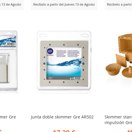
es 13 de Agosto
Recíbelo a partir del Jueves 13 de Agosto
Recíbelo a parti
AÑADIR
AÑ
Ver Producto
Ver Producto
PARA
PA
R
COMPARAR
CO
mmer Gre
Junta doble skimmer Gre AR502
Skimmer stan
impulsión Gr