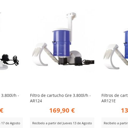
PARA
PA
R
COMPARAR
CO
 3.800l/h -
Filtro de cartucho Gre 3.800l/h -
Filtros de car
AR124
AR121E
 €
169,90 €
13
s 17 de Agosto
Recíbelo a partir del Jueves 13 de Agosto
Recíbelo a parti