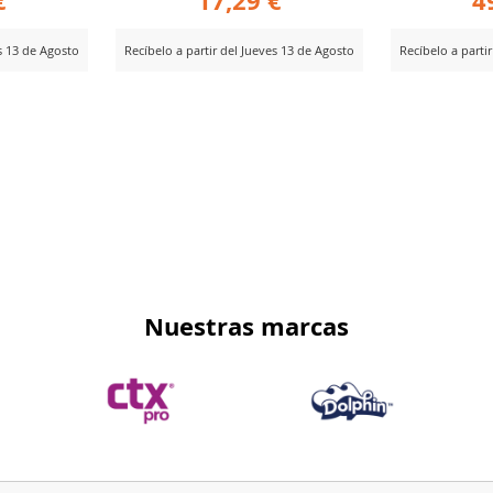
€
17,29 €
4
es 13 de Agosto
Recíbelo a partir del Jueves 13 de Agosto
Recíbelo a parti
AÑADIR
AÑ
Ver Producto
Ver Producto
PARA
PA
R
COMPARAR
CO
Nuestras marcas