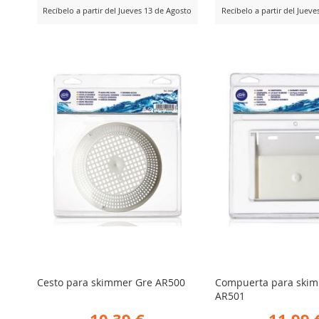
Recíbelo a partir del Jueves 13 de Agosto
Recíbelo a partir del Juev
AÑADIR
AÑADIR
er Producto
Ver Producto
PARA
PARA
COMPARAR
COMPARA
Cesto para skimmer Gre AR500
Compuerta para ski
AR501