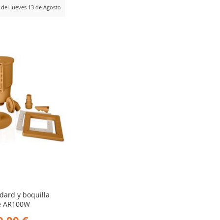
r del Jueves 13 de Agosto
ADIR
RA
MPARAR
dard y boquilla
e AR100W