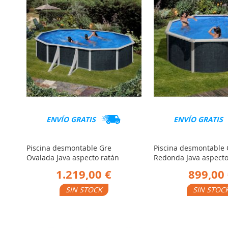
ENVÍO GRATIS
ENVÍO GRATIS
Piscina desmontable Gre
Piscina desmontable 
Ovalada Java aspecto ratán
Redonda Java aspecto
1.219,00 €
899,00
SIN STOCK
SIN STOC
AÑADIR
AÑADIR
er Producto
Ver Producto
PARA
PARA