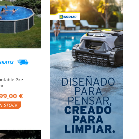
GRATIS
ontable Gre
an
99,00 €
N STOCK
ADIR
RA
MPARAR