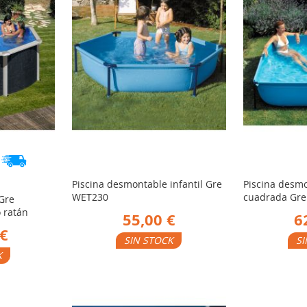
Piscina desmontable infantil Gre
Piscina desmo
WET230
cuadrada Gr
Gre
 ratán
55,00 €
6
 €
SIN STOCK
SI
K
AÑADIR
AÑ
Ver Producto
Ver Producto
PARA
PA