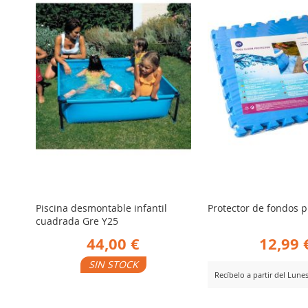
COMPARAR
COMPARA
Piscina desmontable infantil
Protector de fondos p
cuadrada Gre Y25
44,00 €
12,99 
SIN STOCK
Recíbelo a partir del Lune
AÑADIR
er Producto
AÑADIR
Ver Producto