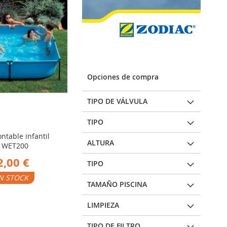
Opciones de compra
TIPO DE VÁLVULA
TIPO
ntable infantil
ALTURA
e WET200
2,00 €
TIPO
N STOCK
TAMAÑO PISCINA
ADIR
LIMPIEZA
RA
TIPO DE FILTRO