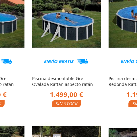
ENVÍO GRATIS
ENVÍO 
Gre
Piscina desmontable Gre
Piscina desm
o ratán
Ovalada Rattan aspecto ratán
Redonda Ratt
 €
1.499,00 €
1.1
K
SIN STOCK
SI
AÑADIR
AÑ
Ver Producto
Ver Producto
PARA
PA
R
COMPARAR
CO