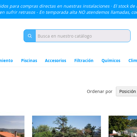
lidos para compras directas en nuestras instalaciones · El stock de
den sufrir retrasos - En temporada alta NO atendemos llamadas, c
miento
Piscinas
Accesorios
Filtración
Químicos
Clim
Ordenar por