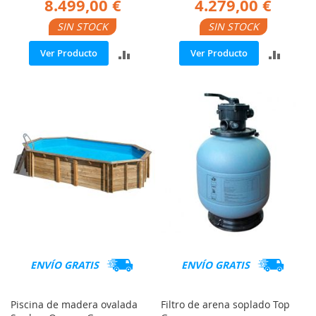
8.499,00 €
4.279,00 €
SIN STOCK
SIN STOCK
AÑADIR
AÑADI
Ver Producto
Ver Producto
PARA
PARA
COMPARAR
COMP
ENVÍO GRATIS
ENVÍO GRATIS
Piscina de madera ovalada
Filtro de arena soplado Top