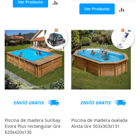
AÑADIR
Ver Producto
AÑADI
Ver Producto
PARA
PARA
COMPARAR
COMP
ENVÍO GRATIS
ENVÍO GRATIS
Piscina de madera Sunbay
Piscina de madera ovalada
Evora Plus rectangular Gre
Alista Gre 503x303x131
620x420x136