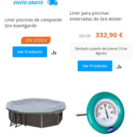
ENVÍO GRATIS
Liner para piscinas
enterradas de Gre Atolón
Liner piscinas de composite
Gre Avantgarde
332,90 €
desde
SIN STOCK
Recíbelo a partir del Jueves 13 de
AÑADIR
Ver Producto
Agosto
PARA
AÑADI
Ver Producto
COMPARAR
PARA
COMP