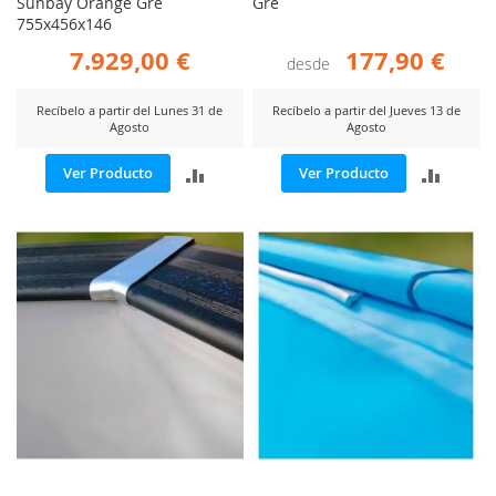
Sunbay Orange Gre
Gre
755x456x146
7.929,00 €
177,90 €
desde
Recíbelo a partir del Lunes 31 de
Recíbelo a partir del Jueves 13 de
Agosto
Agosto
AÑADIR
AÑADI
Ver Producto
Ver Producto
PARA
PARA
COMPARAR
COMP