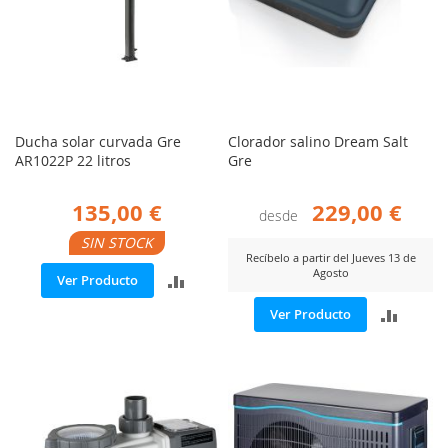
Ducha solar curvada Gre
Clorador salino Dream Salt
AR1022P 22 litros
Gre
135,00 €
229,00 €
desde
SIN STOCK
Recíbelo a partir del Jueves 13 de
Agosto
AÑADIR
Ver Producto
AÑADI
PARA
Ver Producto
PARA
COMPARAR
COMP