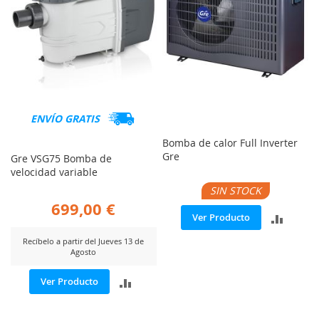
ENVÍO GRATIS
Bomba de calor Full Inverter
Gre
Gre VSG75 Bomba de
velocidad variable
SIN STOCK
699,00 €
AÑADI
Ver Producto
PARA
Recíbelo a partir del Jueves 13 de
Agosto
COMP
AÑADIR
Ver Producto
PARA