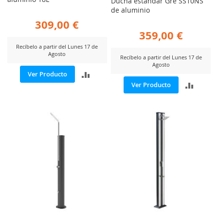
Ducha estándar Gre SS10NS
de aluminio
309,00 €
359,00 €
Recíbelo a partir del Lunes 17 de
Agosto
Recíbelo a partir del Lunes 17 de
Agosto
AÑADIR
Ver Producto
AÑADI
Ver Producto
PARA
PARA
COMPARAR
COMP