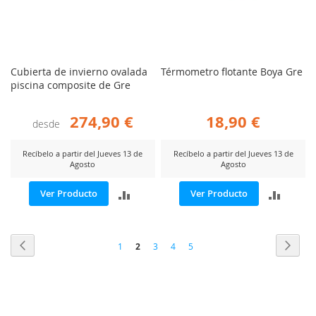
Cubierta de invierno ovalada
Térmometro flotante Boya Gre
piscina composite de Gre
274,90 €
18,90 €
desde
Recíbelo a partir del Jueves 13 de
Recíbelo a partir del Jueves 13 de
Agosto
Agosto
AÑADIR
AÑADI
Ver Producto
Ver Producto
PARA
PARA
Página
COMPARAR
COMP
Página
Anterior
Págin
Sigui
Página
Actualmente
Página
Página
Página
1
2
3
4
5
estás
leyendo
página