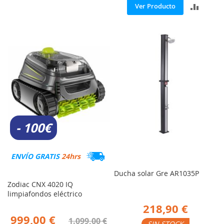
PARA
AÑADI
Ver Producto
COMPARAR
PARA
COMP
- 100€
ENVÍO GRATIS
24hrs
Ducha solar Gre AR1035P
Zodiac CNX 4020 IQ
limpiafondos eléctrico
218,90 €
999,00 €
1.099,00 €
SIN STOCK