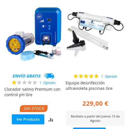
COMP
Valoración:
ENVÍO GRATIS
1
Opinión
100%
Valoración:
Equipo desinfección
1
Opinión
20%
ultravioleta piscinas Gre
Clorador salino Premium con
control pH Gre
229,00 €
SIN STOCK
Recíbelo a partir del Jueves 13 de
AÑADIR
Ver Producto
Agosto