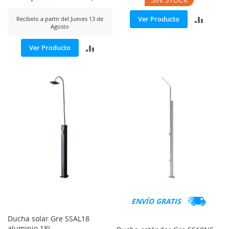
AÑADI
Ver Producto
Recíbelo a partir del Jueves 13 de
Agosto
PARA
AÑADIR
Ver Producto
COMP
PARA
COMPARAR
ENVÍO GRATIS
Ducha solar Gre SSAL18
aluminio 18L