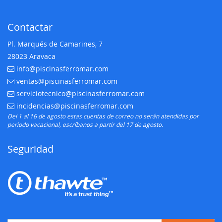
Contactar
Pl. Marqués de Camarines, 7
28023 Aravaca
info@piscinasferromar.com
E-mail:
ventas@piscinasferromar.com
E-mail:
serviciotecnico@piscinasferromar.com
E-mail:
incidencias@piscinasferromar.com
E-mail:
Del 1 al 16 de agosto estas cuentas de correo no serán atendidas por
periodo vacacional, escríbanos a partir del 17 de agosto.
Seguridad