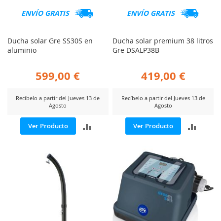
ENVÍO GRATIS
ENVÍO GRATIS
Ducha solar Gre SS30S en
Ducha solar premium 38 litros
aluminio
Gre DSALP38B
599,00 €
419,00 €
Recíbelo a partir del Jueves 13 de
Recíbelo a partir del Jueves 13 de
Agosto
Agosto
AÑADIR
AÑADI
Ver Producto
Ver Producto
PARA
PARA
COMPARAR
COMP