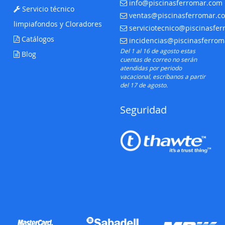
info@piscinasferromar.com
E-mail:
Servicio técnico
ventas@piscinasferromar.c
E-mail:
limpiafondos y Cloradores
serviciotecnico@piscinasfe
E-mail:
Catálogos
incidencias@piscinasferro
E-mail:
Del 1 al 16 de agosto estas
Blog
cuentas de correo no serán
atendidas por periodo
vacacional, escríbanos a partir
del 17 de agosto.
Seguridad