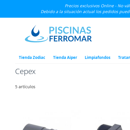
Precios exclusivos Online - No vá
Debido a la situación actual los pedidos pue
Ir
al
contenido
Tienda Zodiac
Tienda Aiper
Limpiafondos
Trata
Cepex
5
artículos