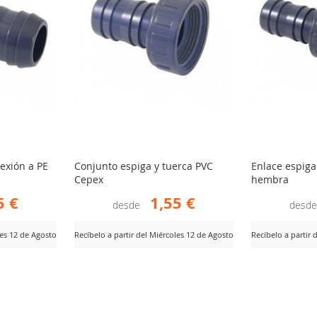
exión a PE
Conjunto espiga y tuerca PVC
Enlace espiga
Cepex
hembra
5 €
1,55 €
desde
desd
les 12 de Agosto
Recíbelo a partir del Miércoles 12 de Agosto
Recíbelo a partir 
AÑADIR
AÑ
Ver Producto
Ver Producto
PARA
PA
R
COMPARAR
CO