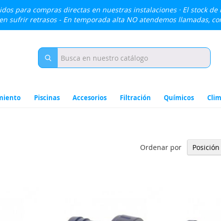
lidos para compras directas en nuestras instalaciones · El stock de
den sufrir retrasos - En temporada alta NO atendemos llamadas, c
miento
Piscinas
Accesorios
Filtración
Químicos
Clim
Ordenar por