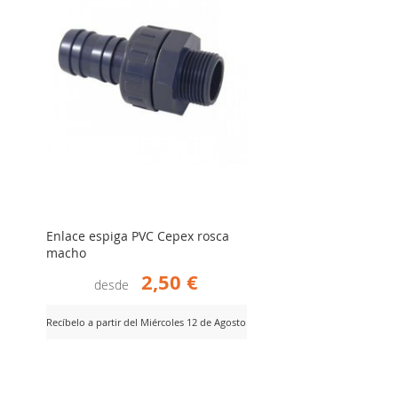
Enlace espiga PVC Cepex rosca
macho
2,50 €
desde
Recíbelo a partir del Miércoles 12 de Agosto
AÑADIR
er Producto
PARA