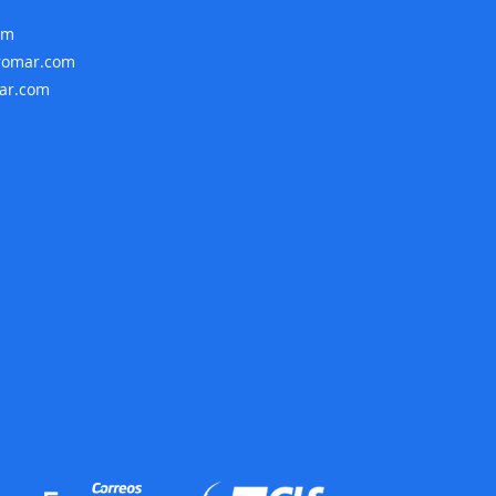
om
rromar.com
mar.com