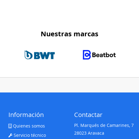
Nuestras marcas
Información
Contactar
Pl. Marqués de Camarines, 7
Quienes somos
28023 Aravaca
Servicio técnico