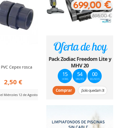
699,00 €
898,00 €
Oferta de hoy
Pack Zodiac Freedom Lite y
MHV 20
 PVC Cepex rosca
15
53
58
2,50 €
HORAS
MINUTOS
SEGUNDOS
e
Comprar
¡Solo queda/n 3!
del Miércoles 12 de Agosto
ADIR
RA
MPARAR