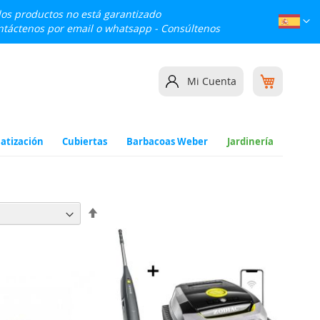
 los productos no está garantizado
Lenguaj
Esp
ontáctenos por email o whatsapp -
Consúltenos
Mi cesta
Mi Cuenta
atización
Cubiertas
Barbacoas Weber
Jardinería
Fijar
Dirección
Descendente