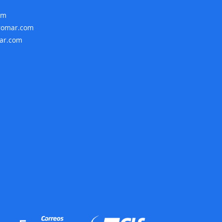
om
rromar.com
mar.com