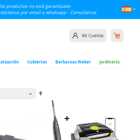
 los productos no está garantizado
Lenguaj
Esp
ontáctenos por email o whatsapp -
Consúltenos
Mi cesta
Mi Cuenta
atización
Cubiertas
Barbacoas Weber
Jardinería
Fijar
Dirección
Descendente