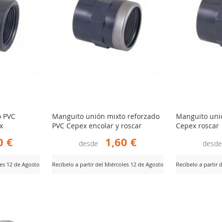
o PVC
Manguito unión mixto reforzado
Manguito uni
x
PVC Cepex encolar y roscar
Cepex roscar
0 €
1,60 €
desde
desd
les 12 de Agosto
Recíbelo a partir del Miércoles 12 de Agosto
Recíbelo a partir 
AÑADIR
AÑ
Ver Producto
Ver Producto
PARA
PA
R
COMPARAR
CO