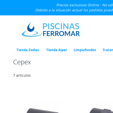
Precios exclusivos Online - No vá
Debido a la situación actual los pedidos pue
Ir
al
contenido
Tienda Zodiac
Tienda Aiper
Limpiafondos
Trata
Cepex
7
artículos