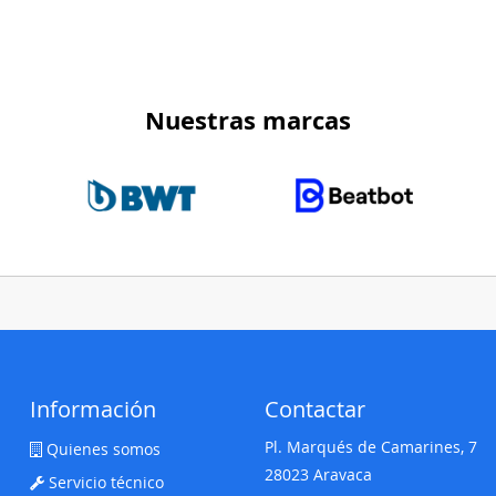
Nuestras marcas
Información
Contactar
Pl. Marqués de Camarines, 7
Quienes somos
28023 Aravaca
Servicio técnico