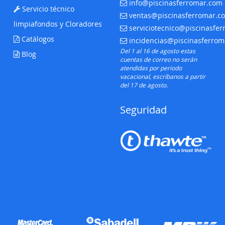
info@piscinasferromar.com
E-mail:
Servicio técnico
ventas@piscinasferromar.c
E-mail:
limpiafondos y Cloradores
serviciotecnico@piscinasfe
E-mail:
Catálogos
incidencias@piscinasferro
E-mail:
Del 1 al 16 de agosto estas
Blog
cuentas de correo no serán
atendidas por periodo
vacacional, escríbanos a partir
del 17 de agosto.
Seguridad