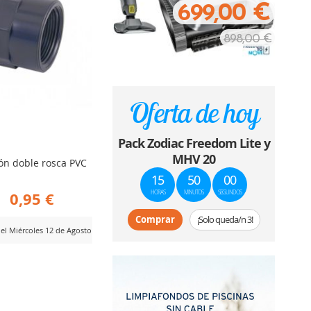
699,00 €
898,00 €
Oferta de hoy
Pack Zodiac Freedom Lite y
MHV 20
ón doble rosca PVC
15
49
58
0,95 €
HORAS
MINUTOS
SEGUNDOS
e
Comprar
¡Solo queda/n 3!
del Miércoles 12 de Agosto
ADIR
RA
MPARAR