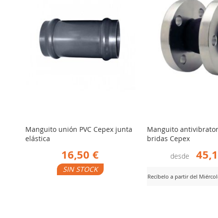
Manguito unión PVC Cepex junta
Manguito antivibrator
elástica
bridas Cepex
16,50 €
45,1
desde
SIN STOCK
Recíbelo a partir del Miérco
AÑADIR
er Producto
AÑADIR
Ver Producto
PARA
PARA