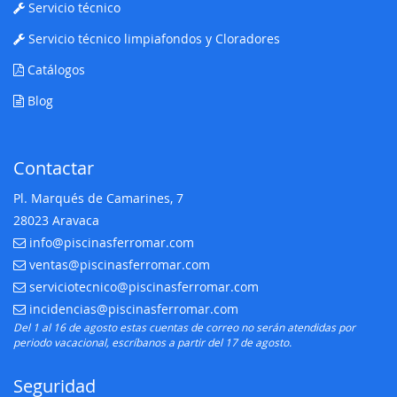
Servicio técnico
Servicio técnico limpiafondos y Cloradores
Catálogos
Blog
Contactar
Pl. Marqués de Camarines, 7
28023 Aravaca
info@piscinasferromar.com
E-mail:
ventas@piscinasferromar.com
E-mail:
serviciotecnico@piscinasferromar.com
E-mail:
incidencias@piscinasferromar.com
E-mail:
Del 1 al 16 de agosto estas cuentas de correo no serán atendidas por
periodo vacacional, escríbanos a partir del 17 de agosto.
Seguridad