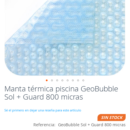
Manta térmica piscina GeoBubble
Saltar
al
Sol + Guard 800 micras
comienzo
de
la
Sé el primero en dejar una reseña para este artículo
galería
SIN STOCK
de
Referencia
GeoBubble Sol + Guard 800 micras
imágenes