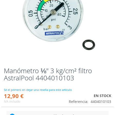
Manómetro ⅛" 3 kg/cm² filtro
Saltar
al
AstralPool 4404010103
comienzo
de
la
Sé el primero en dejar una reseña para este artículo
12,90 €
galería
EN STOCK
de
Referencia
4404010103
IVA incluido
imágenes