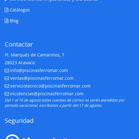
Catálogos
Blog
Contactar
Pl. Marqués de Camarines, 7
28023 Aravaca
info@piscinasferromar.com
E-mail:
ventas@piscinasferromar.com
E-mail:
serviciotecnico@piscinasferromar.com
E-mail:
incidencias@piscinasferromar.com
E-mail:
Del 1 al 16 de agosto estas cuentas de correo no serán atendidas por
periodo vacacional, escríbanos a partir del 17 de agosto.
Seguridad