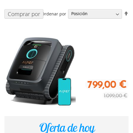
Fi
Comprar por
Ordenar por
Di
De
799,00 €
1.099,00 €
Oferta de hoy