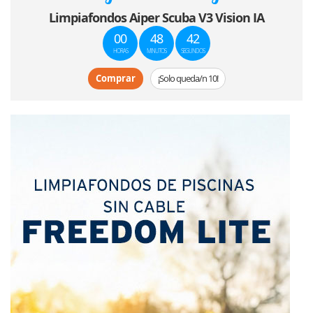
Limpiafondos Aiper Scuba V3 Vision IA
00
48
42
HORAS
MINUTOS
SEGUNDOS
Comprar
¡Solo queda/n 10!