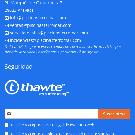
Pl. Marqués de Camarines, 7
28023 Aravaca
info@piscinasferromar.com
E-mail:
ventas@piscinasferromar.com
E-mail:
serviciotecnico@piscinasferromar.com
E-mail:
incidencias@piscinasferromar.com
E-mail:
Del 1 al 16 de agosto estas cuentas de correo no serán atendidas por
periodo vacacional, escríbanos a partir del 17 de agosto.
Seguridad
Inscríbase
Suscribirse
a
nuestro
He leído y acepto el
aviso legal
de este sitio web.
boletín
He leído y acepto la
política de privacidad
de este sitio web.