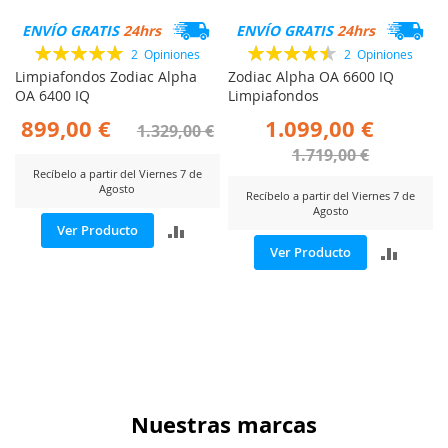
ENVÍO GRATIS
24hrs
ENVÍO GRATIS
24hrs
Valoración:
Valoración:
2
Opiniones
2
Opiniones
100%
90%
Limpiafondos Zodiac Alpha
Zodiac Alpha OA 6600 IQ
OA 6400 IQ
Limpiafondos
899,00 €
1.099,00 €
1.329,00 €
1.719,00 €
Recíbelo a partir del Viernes 7 de
Agosto
Recíbelo a partir del Viernes 7 de
Agosto
AÑADIR
Ver Producto
AÑADI
Ver Producto
PARA
PARA
COMPARAR
COMP
Nuestras marcas