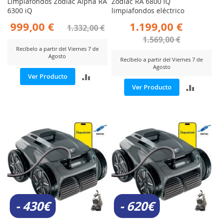
Limpiafondos Zodiac Alpha RA
Zodiac RA 6800 iQ
6300 iQ
limpiafondos eléctrico
999,00 €
1.199,00 €
1.332,00 €
1.569,00 €
Recíbelo a partir del Viernes 7 de
Agosto
Recíbelo a partir del Viernes 7 de
Agosto
AÑADIR
Ver Producto
AÑADI
Ver Producto
PARA
PARA
COMPARAR
COMP
- 430€
- 620€