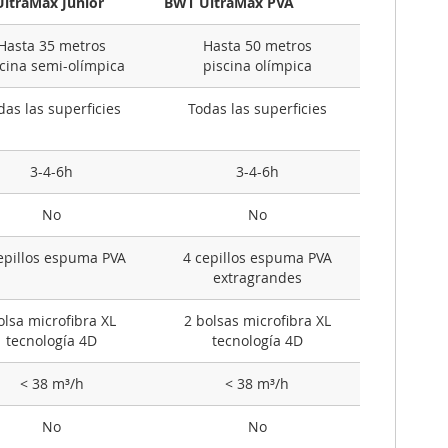
ltraMax Junior
BWT UltraMax PVA
Hasta 35 metros
Hasta 50 metros
cina semi-olímpica
piscina olímpica
das las superficies
Todas las superficies
3-4-6h
3-4-6h
No
No
epillos espuma PVA
4 cepillos espuma PVA
extragrandes
olsa microfibra XL
2 bolsas microfibra XL
tecnología 4D
tecnología 4D
< 38 m³/h
< 38 m³/h
No
No