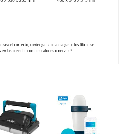
00 x 530 x 265 mm
400 x 540 x 315 mm
ea el correcto, contenga babilla o algas o los filtros se
es en las paredes como escalones o nervios*