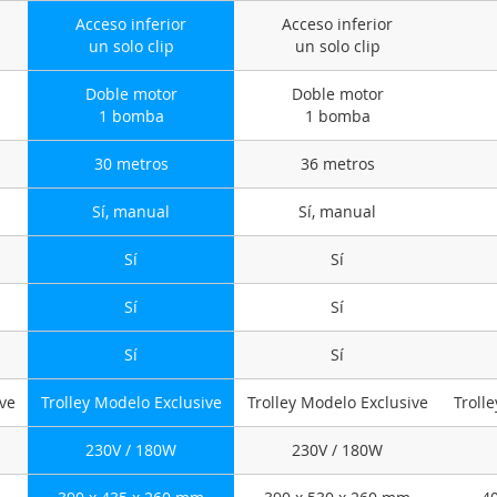
Acceso inferior
Acceso inferior
un solo clip
un solo clip
Doble motor
Doble motor
1 bomba
1 bomba
30 metros
36 metros
Sí, manual
Sí, manual
Sí
Sí
Sí
Sí
Sí
Sí
ive
Trolley Modelo Exclusive
Trolley Modelo Exclusive
Troll
230V / 180W
230V / 180W