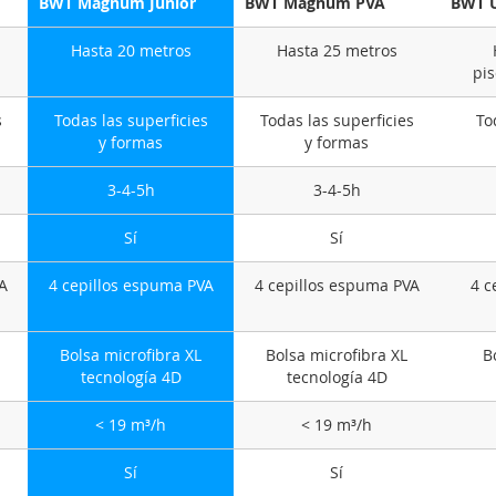
BWT Magnum Junior
BWT Magnum PVA
BWT U
Hasta 20 metros
Hasta 25 metros
pis
s
Todas las superficies
Todas las superficies
To
y formas
y formas
3-4-5h
3-4-5h
Sí
Sí
A
4 cepillos espuma PVA
4 cepillos espuma PVA
4 c
Bolsa microfibra XL
Bolsa microfibra XL
B
tecnología 4D
tecnología 4D
< 19 m³/h
< 19 m³/h
Sí
Sí