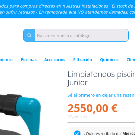
lidos para compras directas en nuestras instalaciones · El stock de
den sufrir retrasos - En temporada alta NO atendemos llamadas, c
miento
Piscinas
Accesorios
Filtración
Químicos
Clim
Limpiafondos pisc
Junior
Sé el primero en dejar una reseña
2550,00 €
IVA incluido
¿Quieres recibirlo del
Miérco