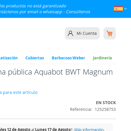
 los productos no está garantizado
Lenguaj
Esp
ontáctenos por email o whatsapp -
Consúltenos
Mi cesta
Mi Cuenta
atización
Cubiertas
Barbacoas Weber
Jardinería
ina pública Aquabot BWT Magnum
 para este artículo
EN STOCK
Referencia
125258753
les 12 de Agosto
al
Lunes 17 de Agosto
?.
Más información
.