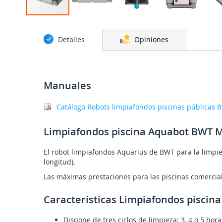
Saltar
al
Detalles
Opiniones
comienzo
de
la
galería
de
Manuales
imágenes
Catálogo Robots limpiafondos piscinas públicas 
Limpiafondos piscina Aquabot BWT 
El robot limpiafondos Aquarius de BWT para la limpi
longitud).
Las máximas prestaciones para las piscinas comerci
Características Limpiafondos pisci
Dispone de tres ciclos de limpieza: 3, 4 o 5 hora