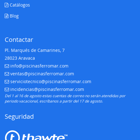
Catálogos
Blog
Contactar
Pl. Marqués de Camarines, 7
28023 Aravaca
info@piscinasferromar.com
E-mail:
ventas@piscinasferromar.com
E-mail:
serviciotecnico@piscinasferromar.com
E-mail:
incidencias@piscinasferromar.com
E-mail:
Del 1 al 16 de agosto estas cuentas de correo no serán atendidas por
periodo vacacional, escríbanos a partir del 17 de agosto.
Seguridad