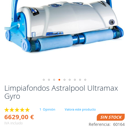
Limpiafondos Astralpool Ultramax
Saltar
al
Gyro
comienzo
de
Valoración:
la
1
Opinión
Valora este producto
100
100
% of
6629,00 €
galería
SIN STOCK
de
IVA incluido
Referencia
60164
imágenes