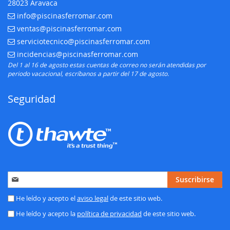
28023 Aravaca
info@piscinasferromar.com
E-mail:
ventas@piscinasferromar.com
E-mail:
serviciotecnico@piscinasferromar.com
E-mail:
incidencias@piscinasferromar.com
E-mail:
Del 1 al 16 de agosto estas cuentas de correo no serán atendidas por
periodo vacacional, escríbanos a partir del 17 de agosto.
Seguridad
Inscríbase
Suscribirse
a
nuestro
He leído y acepto el
aviso legal
de este sitio web.
boletín
He leído y acepto la
política de privacidad
de este sitio web.
de
noticias: