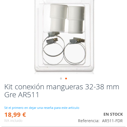
Kit conexión mangueras 32-38 mm
Saltar
al
Gre AR511
comienzo
de
la
Sé el primero en dejar una reseña para este artículo
18,99 €
galería
EN STOCK
de
Referencia
AR511-FDR
IVA incluido
imágenes