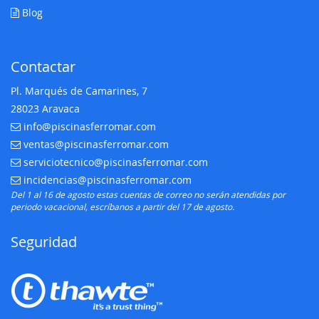
Blog
Contactar
Pl. Marqués de Camarines, 7
28023 Aravaca
info@piscinasferromar.com
E-mail:
ventas@piscinasferromar.com
E-mail:
serviciotecnico@piscinasferromar.com
E-mail:
incidencias@piscinasferromar.com
E-mail:
Del 1 al 16 de agosto estas cuentas de correo no serán atendidas por
periodo vacacional, escríbanos a partir del 17 de agosto.
Seguridad