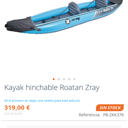
Kayak hinchable Roatan Zray
Saltar
al
comienzo
Sé el primero en dejar una reseña para este artículo
de
319,00 €
SIN STOCK
la
IVA incluido
galería
Referencia
PB-ZKK376
de
imágenes