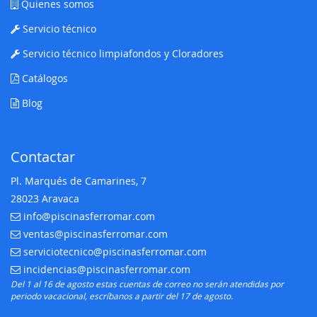
Quienes somos
Servicio técnico
Servicio técnico limpiafondos y Cloradores
Catálogos
Blog
Contactar
Pl. Marqués de Camarines, 7
28023 Aravaca
info@piscinasferromar.com
E-mail:
ventas@piscinasferromar.com
E-mail:
serviciotecnico@piscinasferromar.com
E-mail:
incidencias@piscinasferromar.com
E-mail:
Del 1 al 16 de agosto estas cuentas de correo no serán atendidas por
periodo vacacional, escríbanos a partir del 17 de agosto.