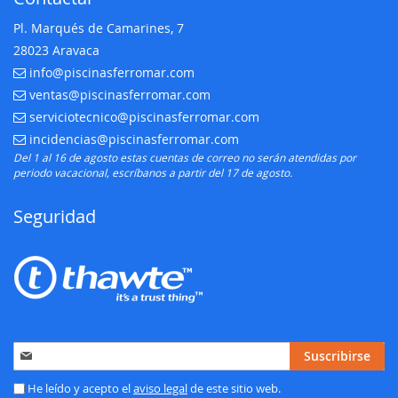
Pl. Marqués de Camarines, 7
28023 Aravaca
info@piscinasferromar.com
E-mail:
ventas@piscinasferromar.com
E-mail:
serviciotecnico@piscinasferromar.com
E-mail:
incidencias@piscinasferromar.com
E-mail:
Del 1 al 16 de agosto estas cuentas de correo no serán atendidas por
periodo vacacional, escríbanos a partir del 17 de agosto.
Seguridad
Inscríbase
Suscribirse
a
nuestro
He leído y acepto el
aviso legal
de este sitio web.