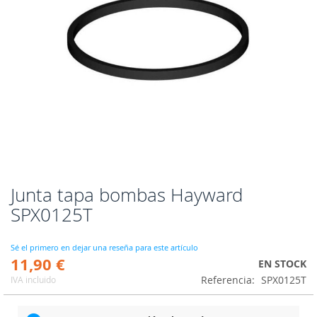
Junta tapa bombas Hayward
Saltar
al
SPX0125T
comienzo
de
la
Sé el primero en dejar una reseña para este artículo
11,90 €
galería
EN STOCK
de
Referencia
SPX0125T
IVA incluido
imágenes