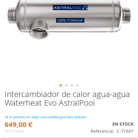
Intercambiador de calor agua-agua
Saltar
al
Waterheat Evo AstralPool
comienzo
de
la
Sé el primero en dejar una reseña para este artículo
649,00 €
galería
EN STOCK
de
Referencia
C-71607
IVA incluido
imágenes