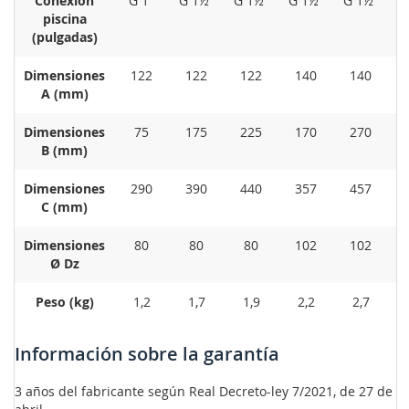
Conexión
G 1"
G 1½"
G 1½"
G 1½"
G 1½"
G
piscina
(pulgadas)
Dimensiones
122
122
122
140
140
A (mm)
Dimensiones
75
175
225
170
270
B (mm)
Dimensiones
290
390
440
357
457
C (mm)
Dimensiones
80
80
80
102
102
Ø Dz
Peso (kg)
1,2
1,7
1,9
2,2
2,7
Información sobre la garantía
3 años del fabricante según Real Decreto-ley 7/2021, de 27 de