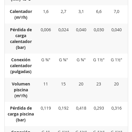
Calentador
1,6
2,7
3,1
6,6
7,0
(m³/h)
Pérdida de
0,006
0,024
0,040
0,030
0,040
0
carga
calentador
(bar)
Conexión
G ¾"
G ¾"
G ¾"
G 1½"
G 1½"
G
calentador
(pulgadas)
Volumen
11
15
20
23
20
piscina
(m³/h)
Pérdida de
0,119
0,192
0,418
0,293
0,316
0
carga piscina
(bar)