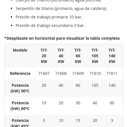
Serpentín de titanio (primario, agua de caldera).
Presión de trabajo primario 10 bar.
Presión de trabajo secundario 3 bar.
*Desplázate en horizontal para visualizar la tabla completa
Modelo
TIT-
TIT-
TIT-
TIT-
TIT-
20
40
60
105
140
KW
KW
KW
KW
KW
Referencia
71607
71608
71609
71610
71611
7
Potencia
20
40
60
105
140
(kW) 90ºC
Potencia
10
20
30
40
60
(kW) 60ºC
Potencia
5
10
15
20
3
(kW) 45ºC