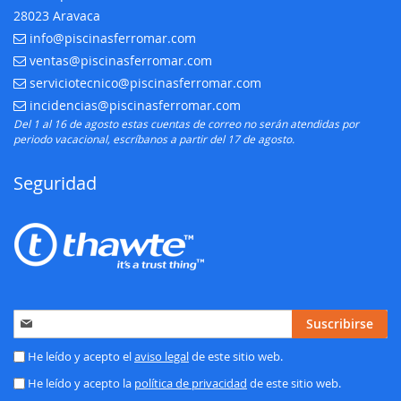
28023 Aravaca
info@piscinasferromar.com
E-mail:
ventas@piscinasferromar.com
E-mail:
serviciotecnico@piscinasferromar.com
E-mail:
incidencias@piscinasferromar.com
E-mail:
Del 1 al 16 de agosto estas cuentas de correo no serán atendidas por
periodo vacacional, escríbanos a partir del 17 de agosto.
Seguridad
Inscríbase
Suscribirse
a
nuestro
He leído y acepto el
aviso legal
de este sitio web.
boletín
He leído y acepto la
política de privacidad
de este sitio web.
de