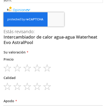
abril.
Opiniones
Estás revisando:
Intercambiador de calor agua-agua Waterheat
Evo AstralPool
Su valoración
Precio
1
2
3
4
5
Calidad
star
stars
stars
stars
stars
1
2
3
4
5
star
stars
stars
stars
stars
Apodo