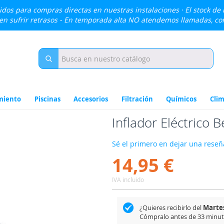
lidos para compras directas en nuestras instalaciones · El stock de
den sufrir retrasos - En temporada alta NO atendemos llamadas, c
miento
Piscinas
Accesorios
Filtración
Químicos
Clim
Inflador Eléctrico
Sé el primero en dejar una reseña
14,95 €
IVA incluido
¿Quieres recibirlo del
Martes
Cómpralo antes de
33 minu