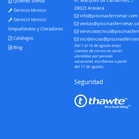
Pl. Marqués de Camarines, 7
Quienes somos
28023 Aravaca
Servicio técnico
info@piscinasferromar.com
E-mail:
Servicio técnico
ventas@piscinasferromar.c
E-mail:
limpiafondos y Cloradores
serviciotecnico@piscinasfe
E-mail:
Catálogos
incidencias@piscinasferro
E-mail:
Del 1 al 16 de agosto estas
Blog
cuentas de correo no serán
atendidas por periodo
vacacional, escríbanos a partir
del 17 de agosto.
Seguridad