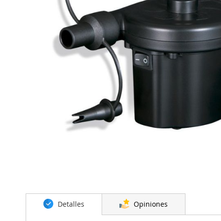
Saltar
al
Detalles
Opiniones
comienzo
de