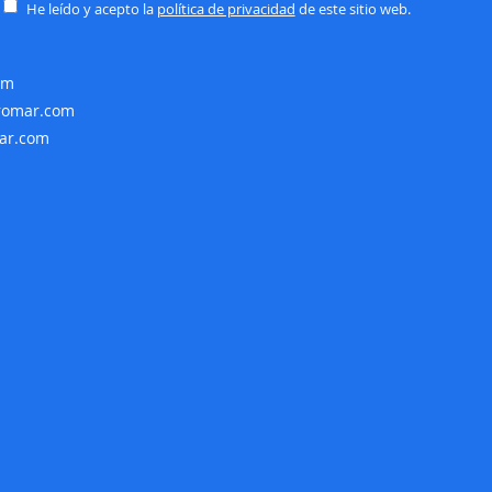
He leído y acepto la
política de privacidad
de este sitio web.
de
noticias:
om
rromar.com
mar.com