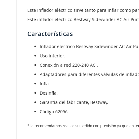
la
galería
Este inflador eléctrico sirve tanto para inflar como pa
de
Este inflador eléctrico Bestway Sidewinder AC Air Pum
imágenes
Características
Inflador eléctrico Bestway Sidewinder AC Air P
Uso interior.
Conexión a red 220-240 AC .
Adaptadores para diferentes válvulas de inflad
Infla.
Desinfla.
Garantía del fabricante, Bestway.
Código 62056
*Le recomendamos realice su pedido con previsión ya que en tem