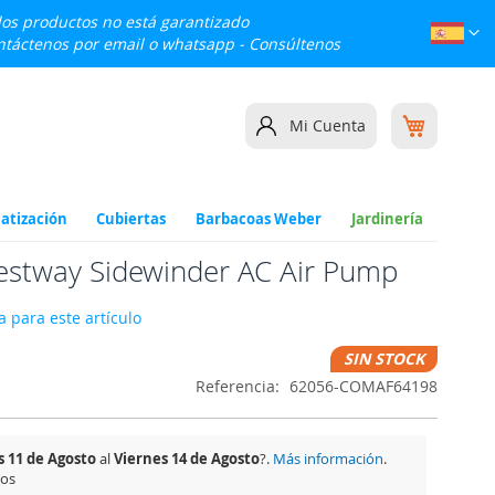
 los productos no está garantizado
Lenguaj
Esp
ontáctenos por email o whatsapp -
Consúltenos
Mi cesta
Mi Cuenta
atización
Cubiertas
Barbacoas Weber
Jardinería
 Bestway Sidewinder AC Air Pump
 para este artículo
SIN STOCK
Referencia
62056-COMAF64198
 11 de Agosto
al
Viernes 14 de Agosto
?.
Más información
.
tos