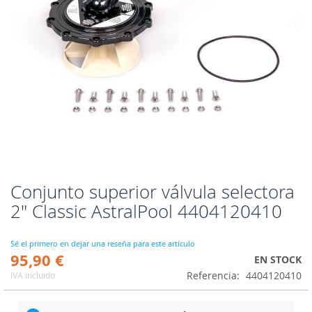
Conjunto superior válvula selectora
Saltar
al
2" Classic AstralPool 4404120410
comienzo
de
la
Sé el primero en dejar una reseña para este artículo
95,90 €
galería
EN STOCK
de
Referencia
4404120410
IVA incluido
imágenes