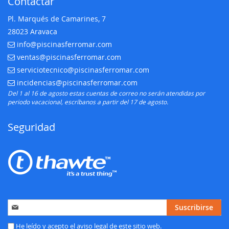
Contactar
Pl. Marqués de Camarines, 7
28023 Aravaca
info@piscinasferromar.com
E-mail:
ventas@piscinasferromar.com
E-mail:
serviciotecnico@piscinasferromar.com
E-mail:
incidencias@piscinasferromar.com
E-mail:
Del 1 al 16 de agosto estas cuentas de correo no serán atendidas por
periodo vacacional, escríbanos a partir del 17 de agosto.
Seguridad
Inscríbase
Suscribirse
a
nuestro
He leído y acepto el
aviso legal
de este sitio web.