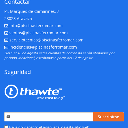
Contactar
Pl. Marqués de Camarines, 7
28023 Aravaca
info@piscinasferromar.com
E-mail:
ventas@piscinasferromar.com
E-mail:
serviciotecnico@piscinasferromar.com
E-mail:
incidencias@piscinasferromar.com
E-mail:
Del 1 al 16 de agosto estas cuentas de correo no serán atendidas por
periodo vacacional, escríbanos a partir del 17 de agosto.
Seguridad
Inscríbase
Suscribirse
a
nuestro
He leído y acepto el
aviso legal
de este sitio web.