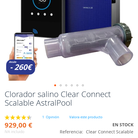
desde
- 260€
Clorador salino Clear Connect
Saltar
al
Scalable AstralPool
comienzo
de
Valoración:
la
1
Opinión
Valora este producto
90
100
% of
929,00 €
galería
Special
EN STOCK
de
Price
Referencia
Clear Connect Scalable
IVA incluido
imágenes