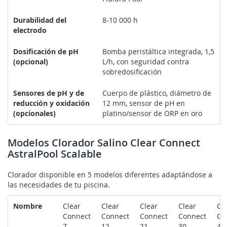
Durabilidad del
8-10 000 h
electrodo
Dosificación de pH
Bomba peristáltica integrada, 1,5
(opcional)
L/h, con seguridad contra
sobredosificación
Sensores de pH y de
Cuerpo de plástico, diámetro de
reducción y oxidación
12 mm, sensor de pH en
(opcionales)
platino/sensor de ORP en oro
Modelos Clorador Salino Clear Connect
AstralPool Scalable
Clorador disponible en 5 modelos diferentes adaptándose a
las necesidades de tu piscina.
Nombre
Clear
Clear
Clear
Clear
Cl
Connect
Connect
Connect
Connect
Co
7
12
21
30
40