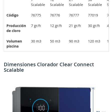
Scalable
Scalable
Scalable
Scalable
Sc
Código
76775
76776
76777
77019
77
Producción
7 gr/h
12 gr/h
21 gr/h
30 gr/h
40
de cloro
Volumen
30 m3
50 m3
90 m3
120 m3
16
piscina
Dimensiones Clorador Clear Connect
Scalable