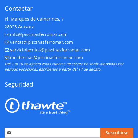
Contactar
Pl. Marqués de Camarines, 7
28023 Aravaca
info@piscinasferromar.com
E-mail:
ventas@piscinasferromar.com
E-mail:
serviciotecnico@piscinasferromar.com
E-mail:
incidencias@piscinasferromar.com
E-mail:
Del 1 al 16 de agosto estas cuentas de correo no serán atendidas por
periodo vacacional, escríbanos a partir del 17 de agosto.
Seguridad
Inscríbase
Suscribirse
a