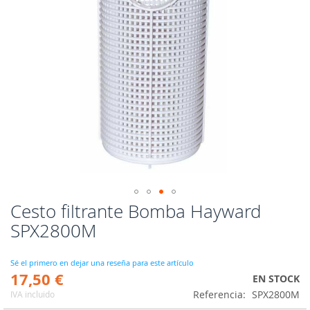
Cesto filtrante Bomba Hayward
Saltar
al
SPX2800M
comienzo
de
la
Sé el primero en dejar una reseña para este artículo
17,50 €
galería
EN STOCK
de
Referencia
SPX2800M
IVA incluido
imágenes