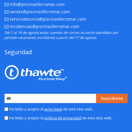
info@piscinasferromar.com
E-mail:
ventas@piscinasferromar.com
E-mail:
serviciotecnico@piscinasferromar.com
E-mail:
incidencias@piscinasferromar.com
E-mail:
Del 1 al 16 de agosto estas cuentas de correo no serán atendidas por
periodo vacacional, escríbanos a partir del 17 de agosto.
Seguridad
Inscríbase
Suscribirse
a
nuestro
He leído y acepto el
aviso legal
de este sitio web.
boletín
He leído y acepto la
política de privacidad
de este sitio web.
de
noticias: