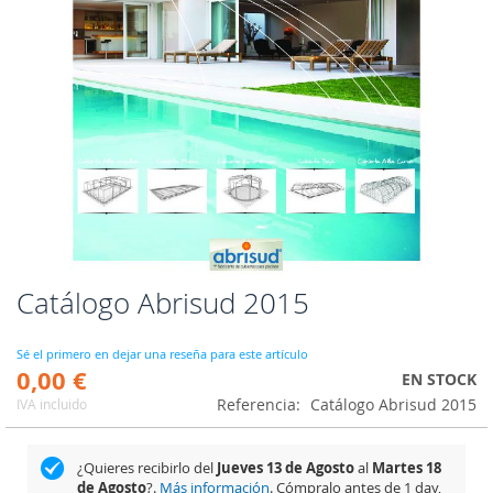
Catálogo Abrisud 2015
Saltar
al
comienzo
Sé el primero en dejar una reseña para este artículo
de
0,00 €
EN STOCK
la
Referencia
Catálogo Abrisud 2015
IVA incluido
galería
de
imágenes
¿Quieres recibirlo del
Jueves 13 de Agosto
al
Martes 18
de Agosto
?.
Más información
. Cómpralo antes de
1 day,