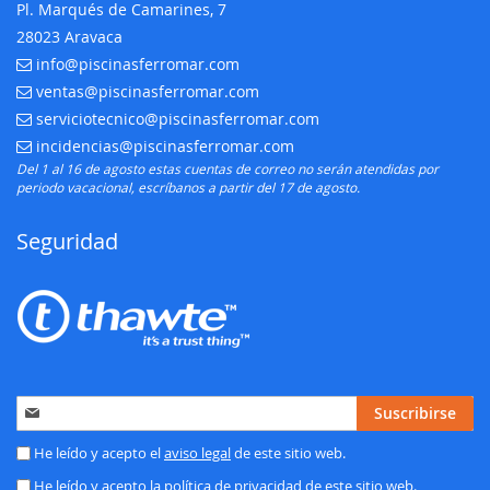
Pl. Marqués de Camarines, 7
28023 Aravaca
info@piscinasferromar.com
E-mail:
ventas@piscinasferromar.com
E-mail:
serviciotecnico@piscinasferromar.com
E-mail:
incidencias@piscinasferromar.com
E-mail:
Del 1 al 16 de agosto estas cuentas de correo no serán atendidas por
periodo vacacional, escríbanos a partir del 17 de agosto.
Seguridad
Inscríbase
Suscribirse
a
nuestro
He leído y acepto el
aviso legal
de este sitio web.
boletín
He leído y acepto la
política de privacidad
de este sitio web.