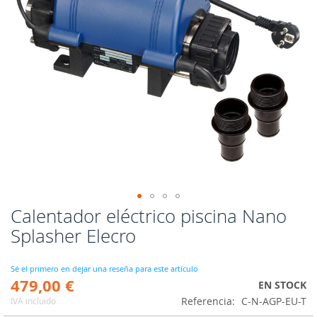
Calentador eléctrico piscina Nano
Saltar
al
Splasher Elecro
comienzo
de
la
Sé el primero en dejar una reseña para este artículo
479,00 €
galería
EN STOCK
de
Referencia
C-N-AGP-EU-T
IVA incluido
imágenes