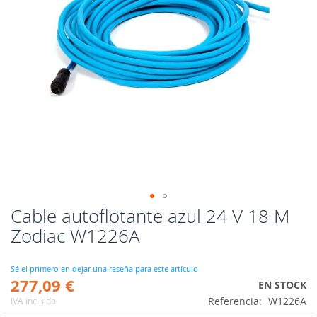
Cable autoflotante azul 24 V 18 M
Saltar
al
Zodiac W1226A
comienzo
de
la
Sé el primero en dejar una reseña para este artículo
277,09 €
galería
EN STOCK
de
Referencia
W1226A
IVA incluido
imágenes