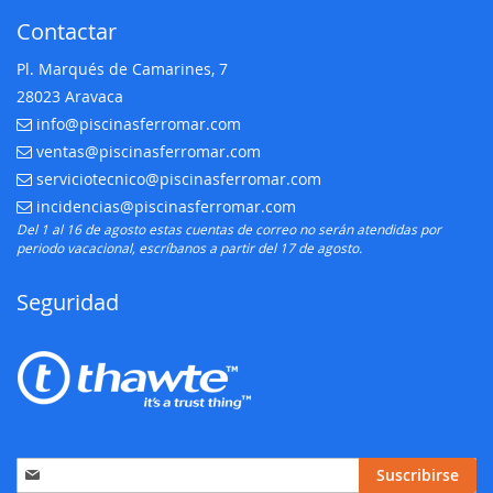
Contactar
Pl. Marqués de Camarines, 7
28023 Aravaca
info@piscinasferromar.com
E-mail:
ventas@piscinasferromar.com
E-mail:
serviciotecnico@piscinasferromar.com
E-mail:
incidencias@piscinasferromar.com
E-mail:
Del 1 al 16 de agosto estas cuentas de correo no serán atendidas por
periodo vacacional, escríbanos a partir del 17 de agosto.
Seguridad
Inscríbase
Suscribirse
a