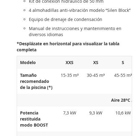
Kit de conexión hidráulico de 50 mm
4 almohadillas anti-vibración modelo “Silen Block”
Equipo de drenaje de condensación
Manual de instrucciones y mantenimiento en
diversos idiomas
*Desplázate en horizontal para visualizar la tabla
completa
Modelo
XXS
XS
S
Tamaño
15-35 m³
30-45 m³
45-55 m³
recomendado
de la piscina (*)
Aire 28°C 
Potencia
7,3 kW
9,3 kW
10,6 kW
restituida
modo BOOST