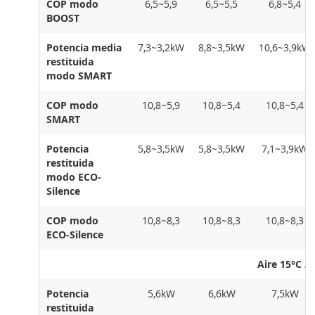
COP modo
6,5~5,9
6,5~5,5
6,8~5,4
BOOST
Potencia media
7,3~3,2kW
8,8~3,5kW
10,6~3,9kW
restituida
modo SMART
COP modo
10,8~5,9
10,8~5,4
10,8~5,4
SMART
Potencia
5,8~3,5kW
5,8~3,5kW
7,1~3,9kW
restituida
modo ECO-
Silence
COP modo
10,8~8,3
10,8~8,3
10,8~8,3
ECO-Silence
Aire 15°C 
Potencia
5,6kW
6,6kW
7,5kW
restituida