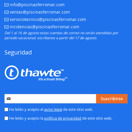
info@piscinasferromar.com
E-mail:
ventas@piscinasferromar.com
E-mail:
serviciotecnico@piscinasferromar.com
E-mail:
incidencias@piscinasferromar.com
E-mail:
Del 1 al 16 de agosto estas cuentas de correo no serán atendidas por
periodo vacacional, escríbanos a partir del 17 de agosto.
Seguridad
Inscríbase
Suscribirse
a
nuestro
He leído y acepto el
aviso legal
de este sitio web.
boletín
He leído y acepto la
política de privacidad
de este sitio web.
de
noticias: