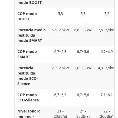
modo BOOST
COP modo
5,3
5,3
5,2
BOOST
Potencia media
5,6~2,6kW
6,6~3,2kW
7,5~3,5kW
restituida
modo SMART
COP modo
6,7~5,3
6,7~5,6
6,7~4,9
SMART
Potencia
2,9~2,6kW
3,8~3,2kW
4,9~3,5kW
restituida
modo ECO-
Silence
COP modo
6,7~5,3
6,7~5,6
7,1~6,1
ECO-Silence
Nivel sonoro
21 -
21 -
22 -
mínimo -
23dB(a)
25dB(a)
26dB(a)