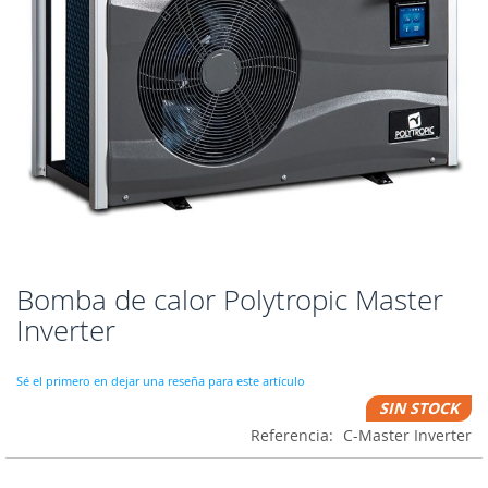
Bomba de calor Polytropic Master
Saltar
al
Inverter
comienzo
de
la
Sé el primero en dejar una reseña para este artículo
galería
SIN STOCK
de
Referencia
C-Master Inverter
imágenes