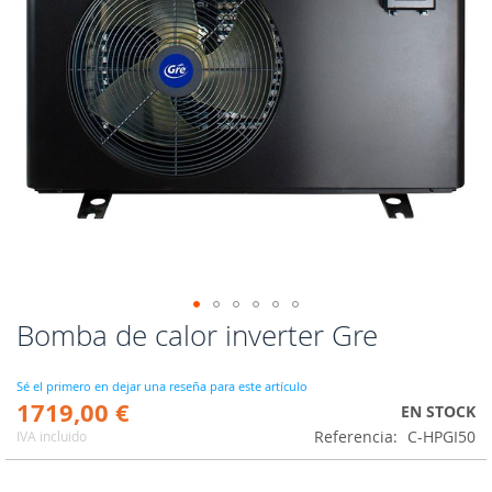
Bomba de calor inverter Gre
Saltar
al
comienzo
Sé el primero en dejar una reseña para este artículo
de
1719,00 €
EN STOCK
la
Referencia
C-HPGI50
IVA incluido
galería
de
imágenes