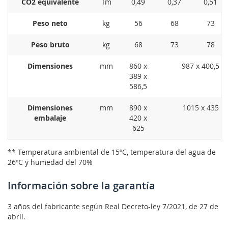
CO2 equivalente
Tm
0,49
0,37
0,51
Peso neto
kg
56
68
73
Peso bruto
kg
68
73
78
Dimensiones
mm
860 x
987 x 400,5 x
389 x
586,5
Dimensiones
mm
890 x
1015 x 435 x 
embalaje
420 x
625
** Temperatura ambiental de 15ºC, temperatura del agua de
26ºC y humedad del 70%
Información sobre la garantía
3 años del fabricante según Real Decreto-ley 7/2021, de 27 de
abril.