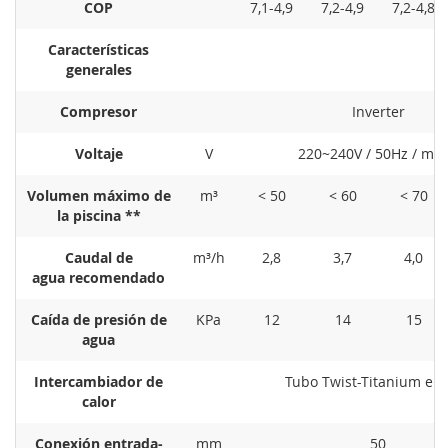
COP
7,1-4,9
7,2-4,9
7,2-4,8
Características
generales
Compresor
Inverter
Voltaje
V
220~240V / 50Hz / mo
Volumen máximo de
m³
< 50
< 60
< 70
la piscina **
Caudal de
m³/h
2,8
3,7
4,0
agua recomendado
Caída de presión de
KPa
12
14
15
agua
Intercambiador de
Tubo Twist-Titanium en
calor
Conexión entrada-
mm
50