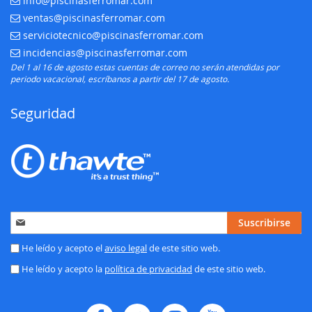
info@piscinasferromar.com
E-mail:
ventas@piscinasferromar.com
E-mail:
serviciotecnico@piscinasferromar.com
E-mail:
incidencias@piscinasferromar.com
E-mail:
Del 1 al 16 de agosto estas cuentas de correo no serán atendidas por
periodo vacacional, escríbanos a partir del 17 de agosto.
Seguridad
Inscríbase
Suscribirse
a
nuestro
He leído y acepto el
aviso legal
de este sitio web.
boletín
He leído y acepto la
política de privacidad
de este sitio web.
de
noticias: