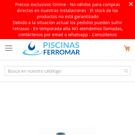
×
Precios exclusivos Online - No válidos para compras
directas en nuestras instalaciones · El stock de los
productos no está garantizado
Debido a la situación actual los pedidos pueden sufrir
retrasos - En temporada alta NO atendemos llamadas,
contáctenos por email o whatsapp -
Consúltenos
Ir
Mi
al
contenido
Saltar
al
final
de
la
galería
de
imágenes