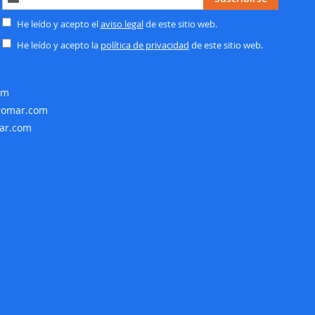
a
nuestro
He leído y acepto el
aviso legal
de este sitio web.
boletín
He leído y acepto la
política de privacidad
de este sitio web.
de
noticias:
om
rromar.com
mar.com