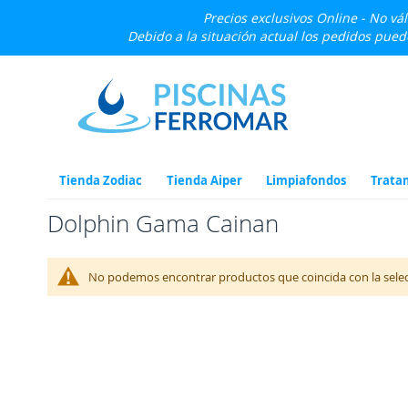
Precios exclusivos Online - No vá
Debido a la situación actual los pedidos pue
Ir
al
contenido
Tienda Zodiac
Tienda Aiper
Limpiafondos
Trata
Dolphin Gama Cainan
No podemos encontrar productos que coincida con la selec