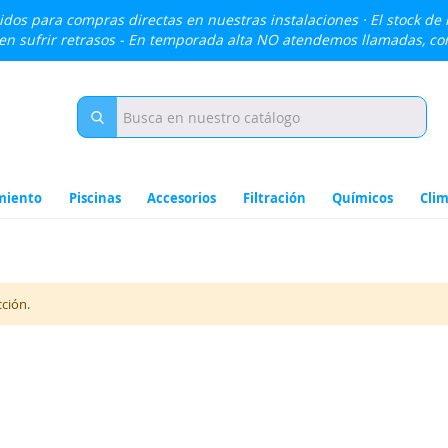
lidos para compras directas en nuestras instalaciones · El stock de
den sufrir retrasos - En temporada alta NO atendemos llamadas, c
miento
Piscinas
Accesorios
Filtración
Químicos
Clim
ción.