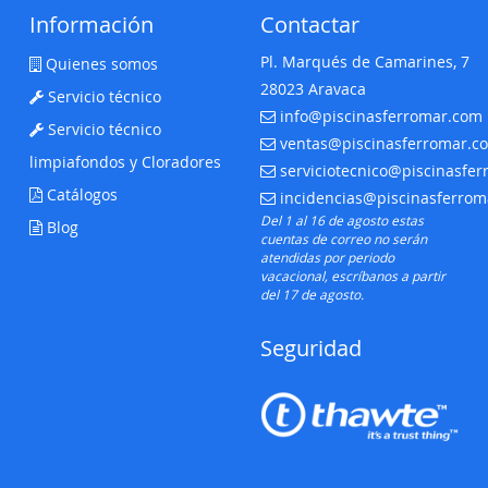
Información
Contactar
Pl. Marqués de Camarines, 7
Quienes somos
28023 Aravaca
Servicio técnico
info@piscinasferromar.com
E-mail:
Servicio técnico
ventas@piscinasferromar.c
E-mail:
limpiafondos y Cloradores
serviciotecnico@piscinasfe
E-mail:
Catálogos
incidencias@piscinasferro
E-mail:
Del 1 al 16 de agosto estas
Blog
cuentas de correo no serán
atendidas por periodo
vacacional, escríbanos a partir
del 17 de agosto.
Seguridad