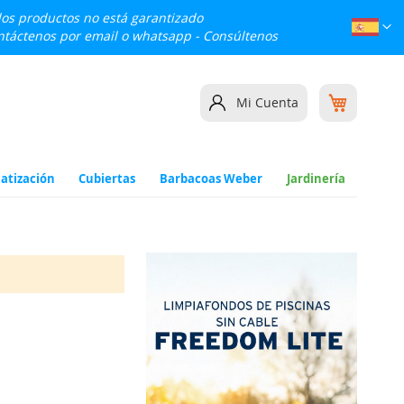
 los productos no está garantizado
Lenguaj
Esp
ontáctenos por email o whatsapp -
Consúltenos
Mi cesta
Mi Cuenta
atización
Cubiertas
Barbacoas Weber
Jardinería