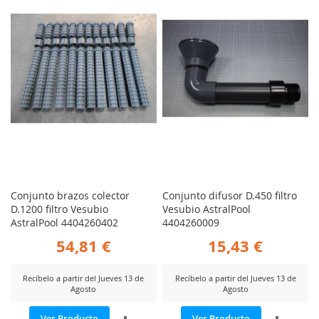
COMPARAR
COMP
Conjunto brazos colector
Conjunto difusor D.450 filtro
D.1200 filtro Vesubio
Vesubio AstralPool
AstralPool 4404260402
4404260009
54,81 €
15,43 €
Recíbelo a partir del Jueves 13 de
Recíbelo a partir del Jueves 13 de
Agosto
Agosto
AÑADIR
AÑADI
Ver Producto
Ver Producto