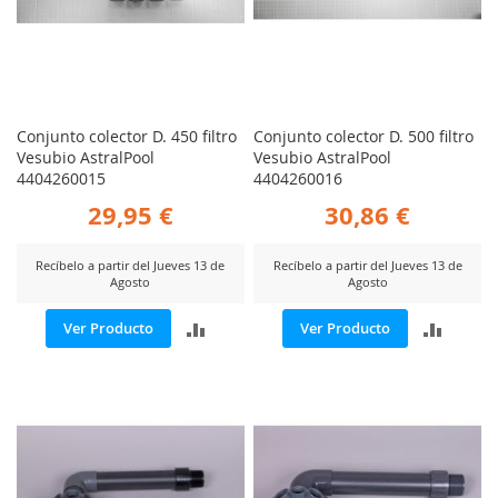
Conjunto colector D. 450 filtro
Conjunto colector D. 500 filtro
Vesubio AstralPool
Vesubio AstralPool
4404260015
4404260016
29,95 €
30,86 €
Recíbelo a partir del Jueves 13 de
Recíbelo a partir del Jueves 13 de
Agosto
Agosto
AÑADIR
AÑADI
Ver Producto
Ver Producto
PARA
PARA
COMPARAR
COMP