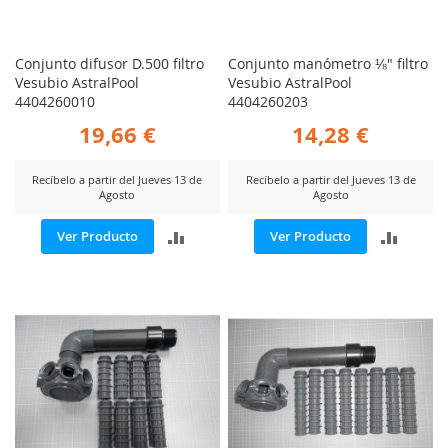
Conjunto difusor D.500 filtro
Conjunto manómetro ⅛" filtro
Vesubio AstralPool
Vesubio AstralPool
4404260010
4404260203
19,66 €
14,28 €
Recíbelo a partir del Jueves 13 de
Recíbelo a partir del Jueves 13 de
Agosto
Agosto
AÑADIR
AÑADI
Ver Producto
Ver Producto
PARA
PARA
COMPARAR
COMP