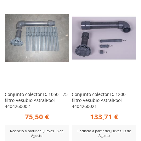
COMPARAR
COMP
Conjunto colector D. 1050 - 75
Conjunto colector D. 1200
filtro Vesubio AstralPool
filtro Vesubio AstralPool
4404260002
4404260021
75,50 €
133,71 €
Recíbelo a partir del Jueves 13 de
Recíbelo a partir del Jueves 13 de
Agosto
Agosto