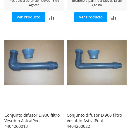
Recíbelo a partir del Jueves 13 de
Recíbelo a partir del Jueves 13 de
Agosto
Agosto
AÑADIR
AÑADI
Ver Producto
Ver Producto
PARA
PARA
COMPARAR
COMP
Conjunto difusor D.900 filtro
Conjunto difusor D.900 filtro
Vesubio AstralPool
Vesubio AstralPool
4404260013
4404260022