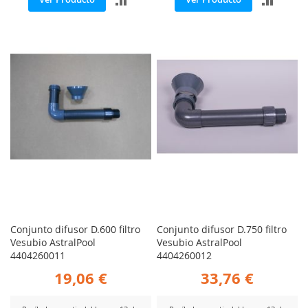
PARA
PARA
COMPARAR
COMP
Conjunto difusor D.600 filtro
Conjunto difusor D.750 filtro
Vesubio AstralPool
Vesubio AstralPool
4404260011
4404260012
19,06 €
33,76 €