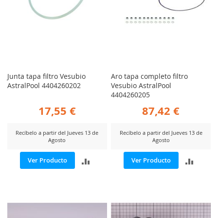
Junta tapa filtro Vesubio
Aro tapa completo filtro
AstralPool 4404260202
Vesubio AstralPool
4404260205
17,55 €
87,42 €
Recíbelo a partir del Jueves 13 de
Recíbelo a partir del Jueves 13 de
Agosto
Agosto
AÑADIR
AÑADI
Ver Producto
Ver Producto
PARA
PARA
COMPARAR
COMP