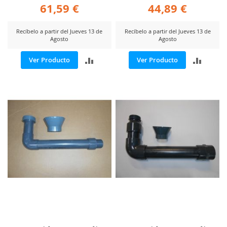
61,59 €
44,89 €
Recíbelo a partir del Jueves 13 de
Recíbelo a partir del Jueves 13 de
Agosto
Agosto
AÑADIR
AÑADI
Ver Producto
Ver Producto
PARA
PARA
COMPARAR
COMP